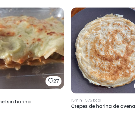
27
15min
·
575
kcal
el sin harina
Crepes de harina de avena