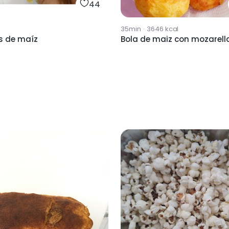
44
35min
·
3646
kcal
as de maíz
Bola de maiz con mozarell