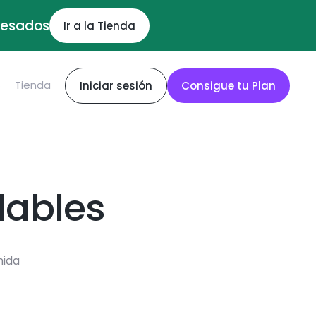
ocesados
Ir a la Tienda
S
Tienda
Iniciar sesión
Consigue tu Plan
dables
mida