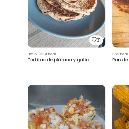
31
865
kcal
3min
·
384
kcal
Pan de 
Tortitas de plátano y gofio