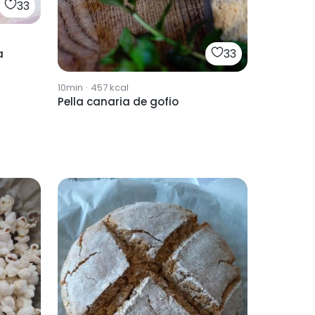
33
33
a
10min
·
457
kcal
Pella canaria de gofio