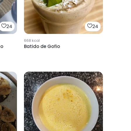
24
24
668
kcal
io
Batido de Gofio