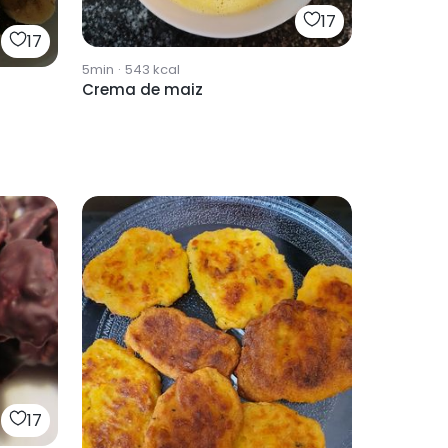
17
17
5min
·
543
kcal
Crema de maiz
17