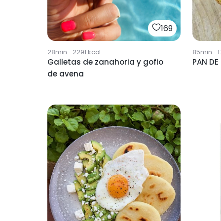
169
28min
·
2291
kcal
85min
·
1
Galletas de zanahoria y gofio
PAN DE
de avena