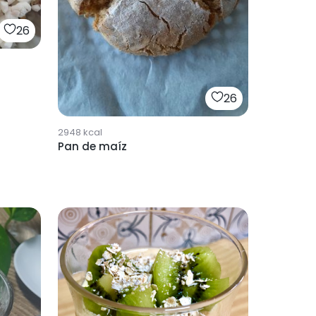
26
26
2948
kcal
Pan de maíz