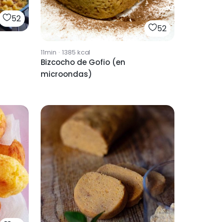
52
52
11min
·
1385
kcal
Bizcocho de Gofio (en
microondas)