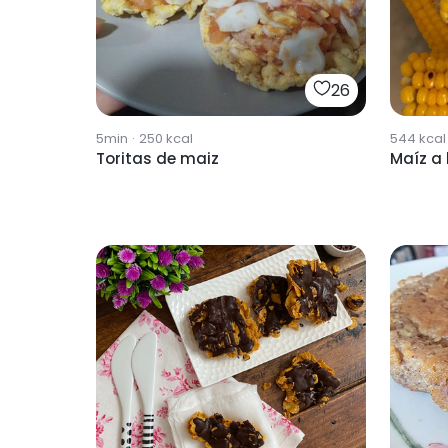
26
5min
·
250
kcal
544
kcal
Toritas de maiz
Maíz a 