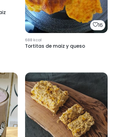
aiz
16
688
kcal
Tortitas de maiz y queso