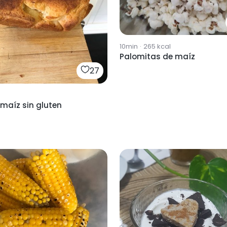
10min
·
265
kcal
Palomitas de maíz
27
maíz sin gluten