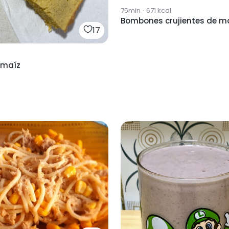
75min
·
671
kcal
Bombones crujientes de m
17
 maíz