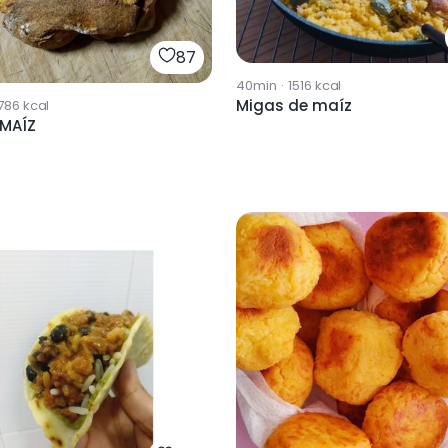
87
40min
·
1516
kcal
Migas de maíz
786
kcal
 MAÍZ