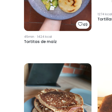
1274
kcal
Tortill
49
45min
·
1424
kcal
Tortitas de maíz