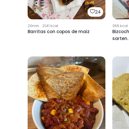
24
20min
·
2141
kcal
369
kcal
Barritas con copos de maiz
Bizcoch
sarten.