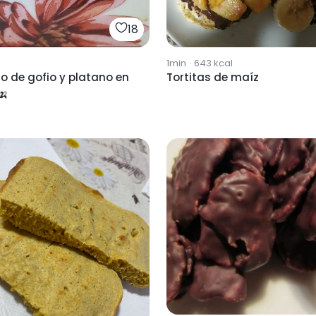
18
1min
·
643
kcal
o de gofio y platano en
Tortitas de maíz
🍌