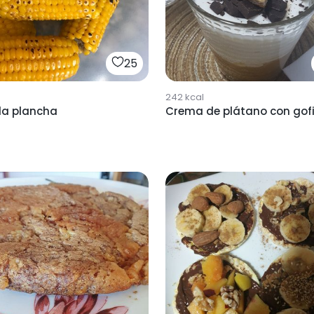
25
242
kcal
la plancha
Crema de plátano con gof