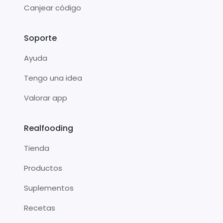
Canjear código
Soporte
Ayuda
Tengo una idea
Valorar app
Realfooding
Tienda
Productos
Suplementos
Recetas