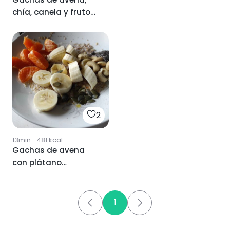
chía, canela y frutos
secos
2
13min
·
481
kcal
Gachas de avena
con plátano
,mandarina y frutos
secos
1