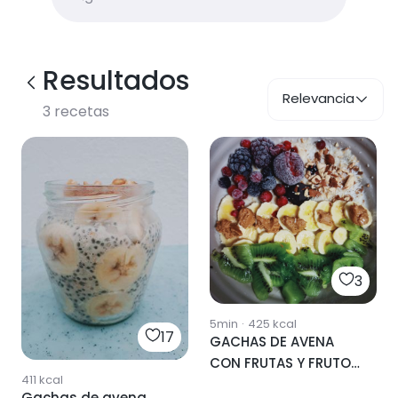
Resultados
Relevancia
3
recetas
3
5min
·
425
kcal
17
GACHAS DE AVENA
CON FRUTAS Y FRUTOS
411
kcal
SECOS
Gachas de avena,