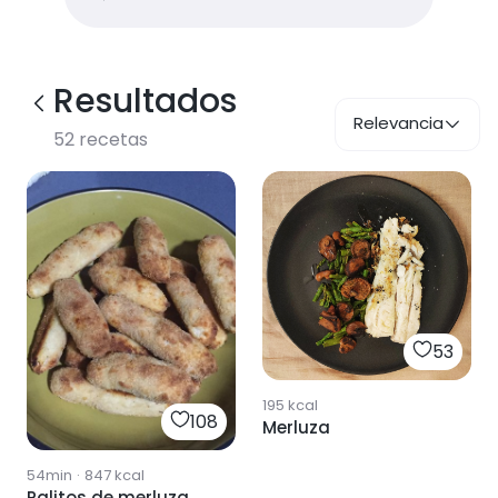
Resultados
Relevancia
52
recetas
53
195
kcal
108
Merluza
54min
·
847
kcal
Palitos de merluza