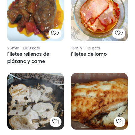
2
2
25min
·
1368
kcal
15min
·
1121
kcal
Filetes rellenos de
Filetes de lomo
plátano y carne
1
1