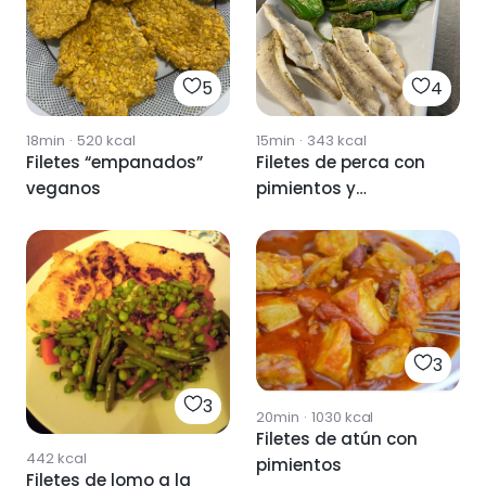
5
4
18min
·
520
kcal
15min
·
343
kcal
Filetes “empanados”
Filetes de perca con
veganos
pimientos y
zanahoria
3
3
20min
·
1030
kcal
Filetes de atún con
442
kcal
pimientos
Filetes de lomo a la