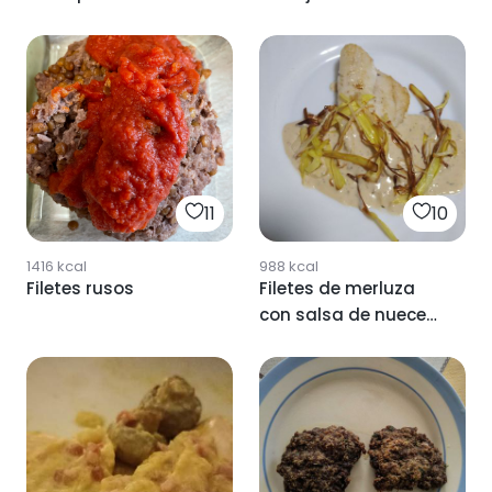
11
10
1416
kcal
988
kcal
Filetes rusos
Filetes de merluza
con salsa de nueces
y puerro frito