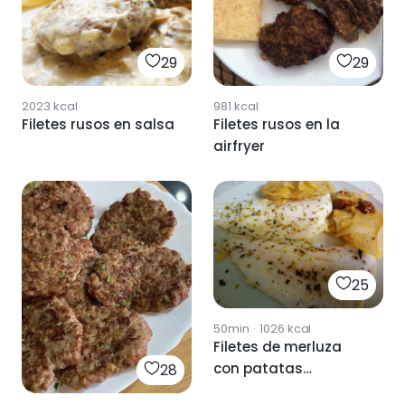
29
29
2023
kcal
981
kcal
Filetes rusos en salsa
Filetes rusos en la
airfryer
25
50min
·
1026
kcal
Filetes de merluza
con patatas
28
panaderas y cherrys