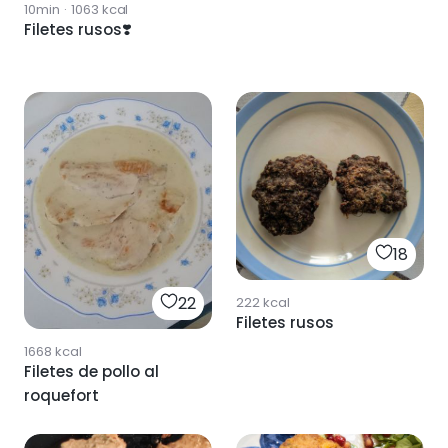
10min
·
1063
kcal
Filetes rusos❣️
18
22
222
kcal
Filetes rusos
1668
kcal
Filetes de pollo al
roquefort