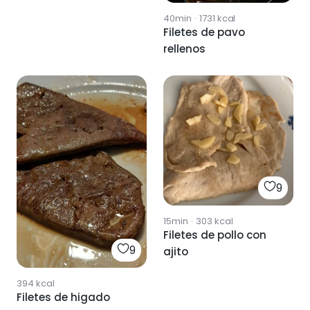
40min
·
1731
kcal
Filetes de pavo
rellenos
9
15min
·
303
kcal
Filetes de pollo con
9
ajito
394
kcal
Filetes de higado