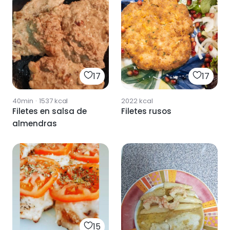
17
17
40min
·
1537
kcal
2022
kcal
Filetes en salsa de
Filetes rusos
almendras
15