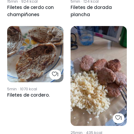
15min
·
924
kcal
5min
·
124
kcal
Filetes de cerdo con
Filetes de dorada
champiñones
plancha
1
5min
·
1070
kcal
Filetes de cordero.
1
25min
·
435
kcal