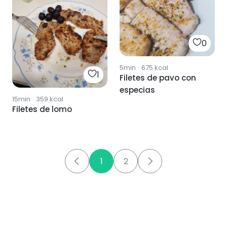
0
5min
·
675
kcal
1
Filetes de pavo con
especias
15min
·
359
kcal
Filetes de lomo
1
2