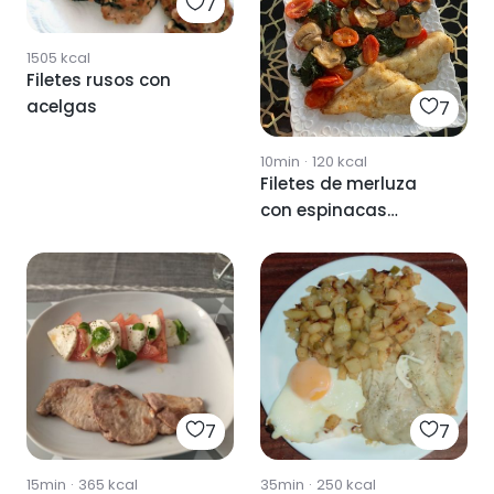
7
1505
kcal
Filetes rusos con
acelgas
7
10min
·
120
kcal
Filetes de merluza
con espinacas
champiñones y
tomates cherry
7
7
15min
·
365
kcal
35min
·
250
kcal