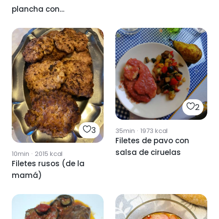
plancha con
verduritas
2
3
35min
·
1973
kcal
Filetes de pavo con
salsa de ciruelas
10min
·
2015
kcal
Filetes rusos (de la
mamá)