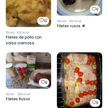
9
10
35min
·
951
kcal
Filetes rusos 🥩
15min
·
601
kcal
Filetes de pollo con
salsa cremosa
9
10min
·
390
kcal
Filetes Rusos
9