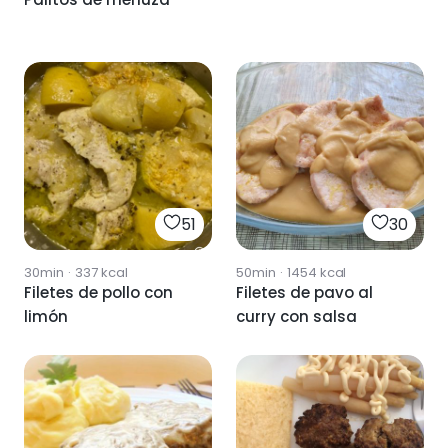
51
30
30min
·
337
kcal
50min
·
1454
kcal
Filetes de pollo con
Filetes de pavo al
limón
curry con salsa