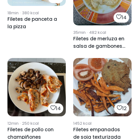
18min
·
380
kcal
14
Filetes de panceta a
la pizza
35min
·
482
kcal
Filetes de merluza en
salsa de gambones
y espárragos
blancos
14
12
12min
·
250
kcal
1452
kcal
Filetes de pollo con
Filetes empanados
champiñones
de soja texturizada