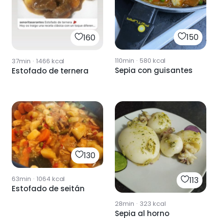
150
160
110min
·
580
kcal
37min
·
1466
kcal
Sepia con guisantes
Estofado de ternera
130
63min
·
1064
kcal
113
Estofado de seitán
28min
·
323
kcal
Sepia al horno