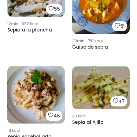
55
12min
·
692
kcal
51
Sepia a la plancha
30min
·
718
kcal
Guiso de sepia
47
48
23
kcal
Sepia al Ajillo
111
kcal
Sepia encebollada