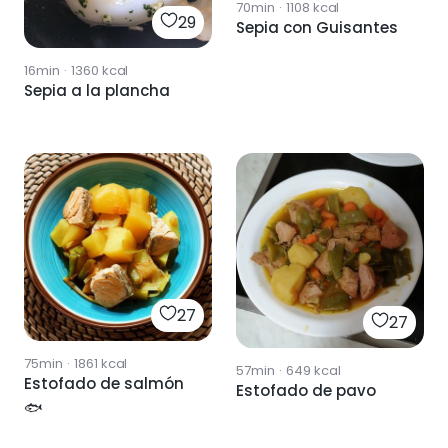
70min
·
1108
kcal
29
Sepia con Guisantes
16min
·
1360
kcal
Sepia a la plancha
27
27
75min
·
1861
kcal
57min
·
649
kcal
Estofado de salmón
Estofado de pavo
🐟