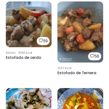
59
60min
·
1698
kcal
56
Estofado de cerdo
1047
kcal
Estofado de Ternera