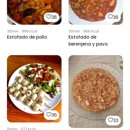
38
36
35min
·
899
kcal
30min
·
966
kcal
Estofado de pollo
Estofado de
berenjena y pavo
36
33
10min
·
377
kcal