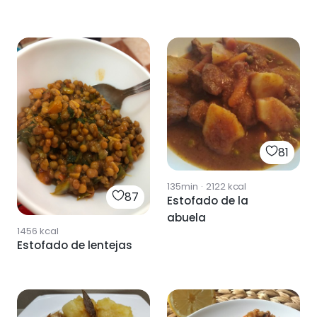
81
135min
·
2122
kcal
87
Estofado de la
abuela
1456
kcal
Estofado de lentejas