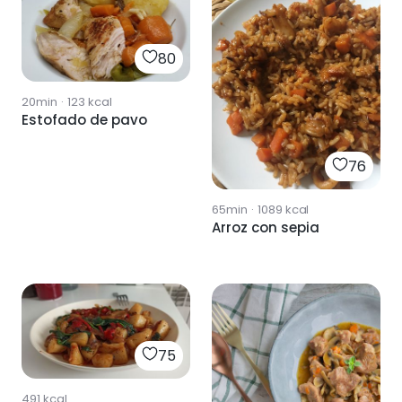
80
20min
·
123
kcal
Estofado de pavo
76
65min
·
1089
kcal
Arroz con sepia
75
491
kcal