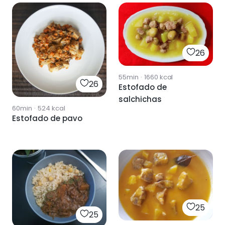
26
55min
·
1660
kcal
26
Estofado de
salchichas
60min
·
524
kcal
Estofado de pavo
25
25