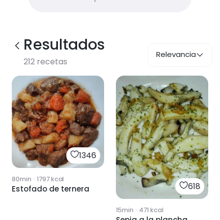
Resultados
Relevancia
212
recetas
1346
80min
·
1797
kcal
618
Estofado de ternera
15min
·
471
kcal
Sepia a la plancha