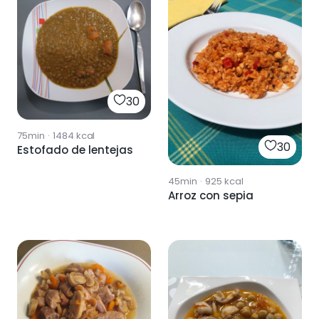
30
75min
·
1484
kcal
30
Estofado de lentejas
45min
·
925
kcal
Arroz con sepia