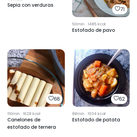
Sepia con verduras
71
50min
·
1485
kcal
Estofado de pavo
68
62
110min
·
1628
kcal
88min
·
1034
kcal
Canelones de
Estofado de patata
estofado de ternera