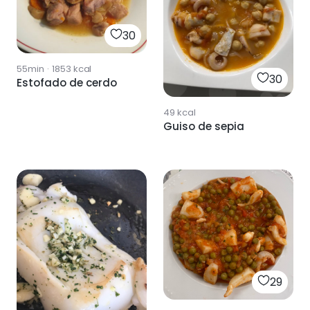
30
55min
·
1853
kcal
30
Estofado de cerdo
49
kcal
Guiso de sepia
29