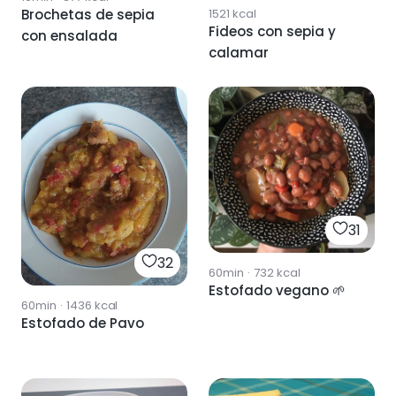
1521
kcal
Brochetas de sepia
Fideos con sepia y
con ensalada
calamar
31
32
60min
·
732
kcal
Estofado vegano 🌱
60min
·
1436
kcal
Estofado de Pavo