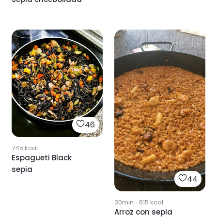
46
745
kcal
Espagueti Black
sepia
44
30min
·
615
kcal
Arroz con sepia