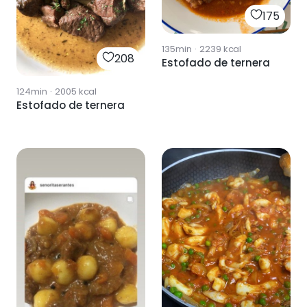
175
135min
·
2239
kcal
208
Estofado de ternera
124min
·
2005
kcal
Estofado de ternera