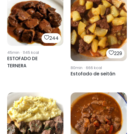
244
45min
·
1145
kcal
229
ESTOFADO DE
TERNERA
80min
·
666
kcal
Estofado de seitán