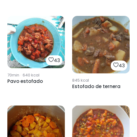
43
43
70min
·
640
kcal
845
kcal
Pavo estofado
Estofado de ternera