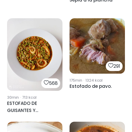
291
175min
·
1324
kcal
568
Estofado de pavo.
30min
·
713
kcal
ESTOFADO DE
GUISANTES Y
CALAMARES