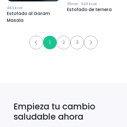
35min
·
620
kcal
463
kcal
Estofado de ternera
Estofado al Garam
Masala
1
2
3
Empieza tu cambio
saludable ahora