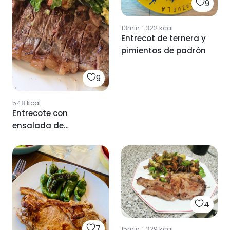
9
13min
·
322
kcal
Entrecot de ternera y
pimientos de padrón
9
548
kcal
Entrecote con
ensalada de
aguacate
4
7
15min
·
329
kcal