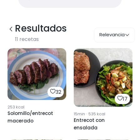
Resultados
Relevancia
11
recetas
32
17
253
kcal
Solomillo/entrecot
15min
·
535
kcal
Entrecot con
macerado
ensalada