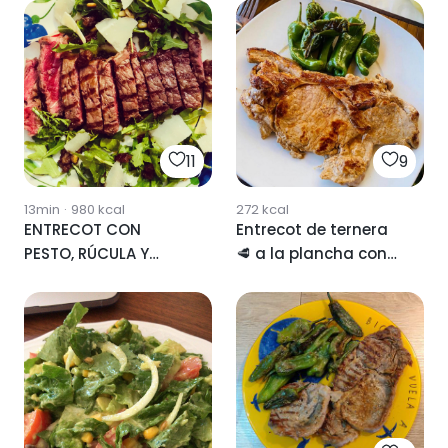
11
9
13min
·
980
kcal
272
kcal
ENTRECOT CON
Entrecot de ternera
PESTO, RÚCULA Y
🥩 a la plancha con
PARMESANO 🤤🤤🤤...
pimientos del padrón
😋