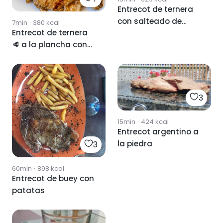
Entrecot de ternera
con salteado de
7min
·
380
kcal
Entrecot de ternera
verdura
🥩 a la plancha con
pimientos del padrón
😋
3
15min
·
424
kcal
Entrecot argentino a
la piedra
3
60min
·
898
kcal
Entrecot de buey con
patatas