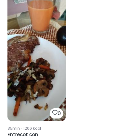
0
35min
·
1206
kcal
Entrecot con