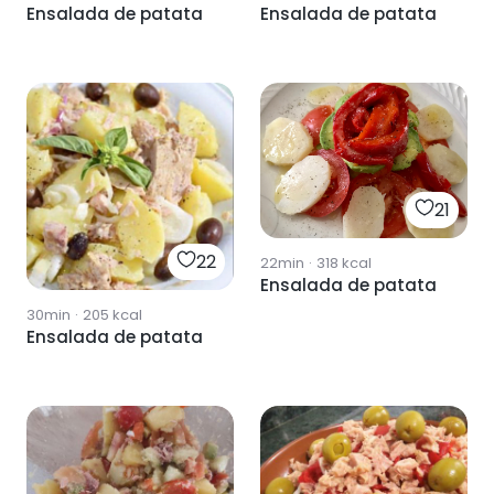
Ensalada de patata
Ensalada de patata
21
22
22min
·
318
kcal
Ensalada de patata
30min
·
205
kcal
Ensalada de patata