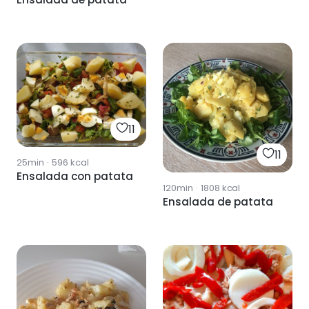
11
11
25min
·
596
kcal
Ensalada con patata
120min
·
1808
kcal
Ensalada de patata