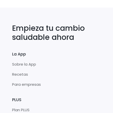
Empieza tu cambio
saludable ahora
La App
Sobre la App
Recetas
Para empresas
PLUS
Plan PLUS