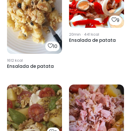
9
20min
·
441
kcal
Ensalada de patata
10
1612
kcal
Ensalada de patata