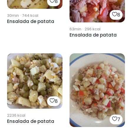
8
8
30min
·
744
kcal
Ensalada de patata
63min
·
296
kcal
Ensalada de patata
8
2236
kcal
7
Ensalada de patata