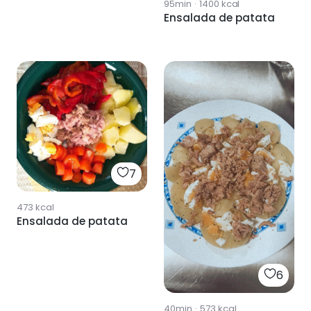
95min
·
1400
kcal
Ensalada de patata
7
473
kcal
Ensalada de patata
6
40min
·
573
kcal