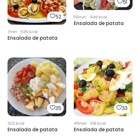
51
52
55min
·
446
kcal
Ensalada de patata
7min
·
535
kcal
Ensalada de patata
35
33
322
kcal
45min
·
319
kcal
Ensalada de patata
Ensalada de patata