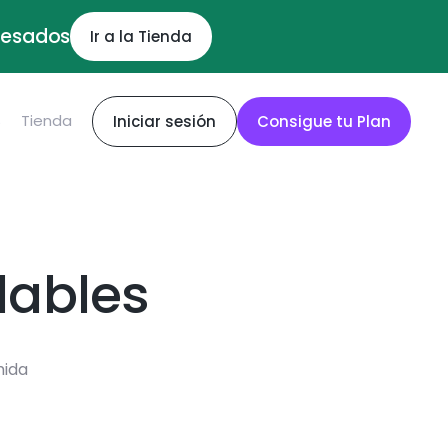
ocesados
Ir a la Tienda
S
Tienda
Iniciar sesión
Consigue tu Plan
dables
mida