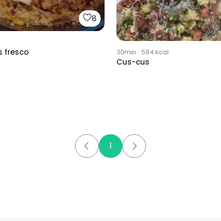
8
 fresco
30min
·
584
kcal
Cus-cus
1