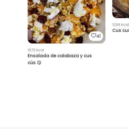
1299
kcal
Cus cus
41
1673
kcal
Ensalada de calabaza y cus
cús 😋