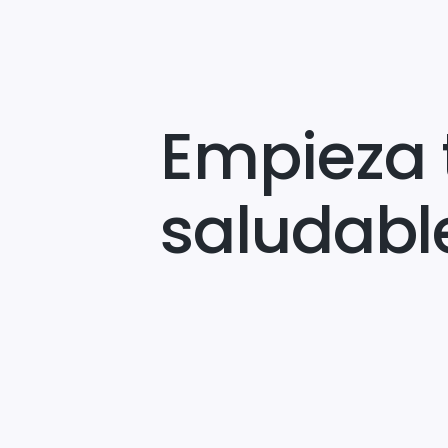
Empieza 
saludabl