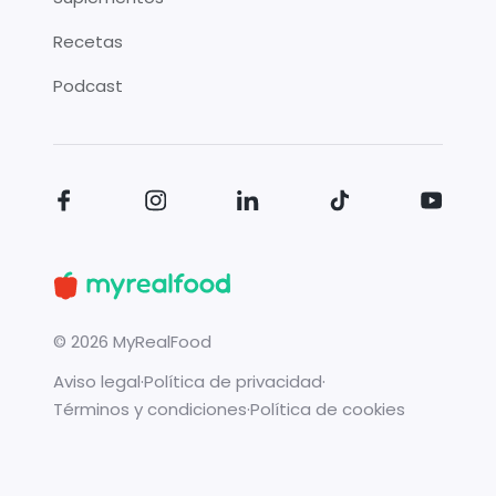
Recetas
Podcast
©
2026
MyRealFood
Aviso legal
·
Política de privacidad
·
Términos y condiciones
·
Política de cookies