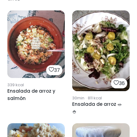
37
36
339
kcal
Ensalada de arroz y
30min
·
811
kcal
salmón
Ensalada de arroz 🥗
🍚