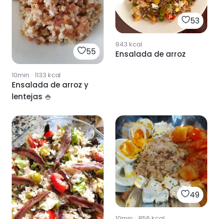
53
943
kcal
55
Ensalada de arroz
10min
·
1133
kcal
Ensalada de arroz y
lentejas 🍚
49
10min
·
856
kcal