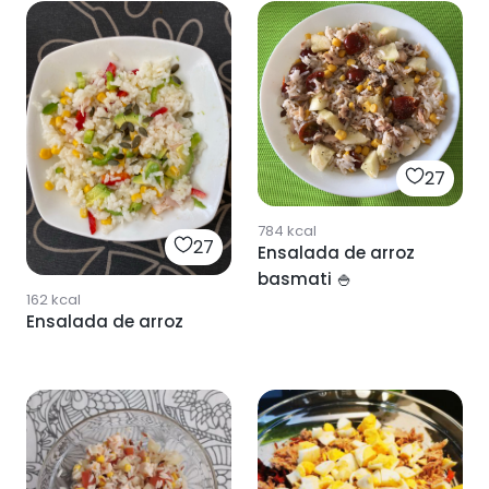
27
784
kcal
27
Ensalada de arroz
basmati 🍚
162
kcal
Ensalada de arroz