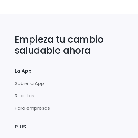
Empieza tu cambio
saludable ahora
La App
Sobre la App
Recetas
Para empresas
PLUS