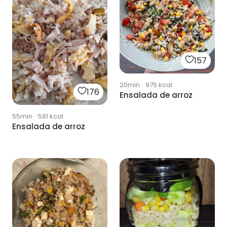
157
20min
·
975
kcal
176
Ensalada de arroz
55min
·
581
kcal
Ensalada de arroz