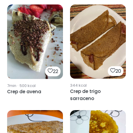
20
22
344
kcal
7min
·
500
kcal
Crep de trigo
Crep de avena
sarraceno