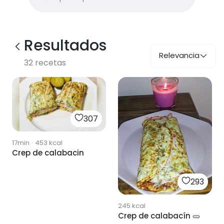
Resultados
Relevancia
32
recetas
307
17min
·
453
kcal
Crep de calabacin
293
245
kcal
Crep de calabacín 🥒