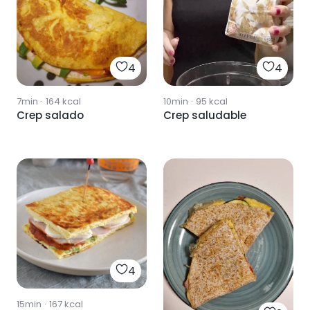
4
4
7min
·
164
kcal
10min
·
95
kcal
Crep salado
Crep saludable
4
15min
·
167
kcal