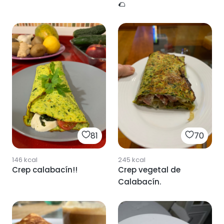
🌮
81
70
146
kcal
245
kcal
Crep calabacín!!
Crep vegetal de
Calabacín.