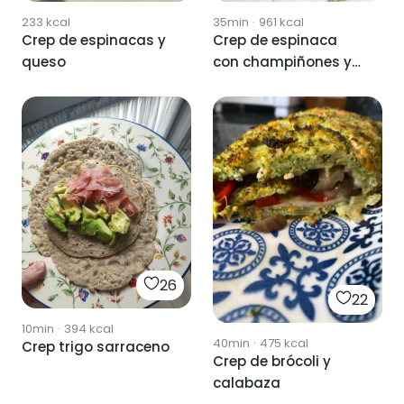
35min
·
961
kcal
233
kcal
Crep de espinaca
Crep de espinacas y
con champiñones y
queso
jamón
26
22
10min
·
394
kcal
40min
·
475
kcal
Crep trigo sarraceno
Crep de brócoli y
calabaza