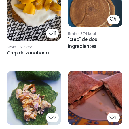
9
11
5min
·
374
kcal
"crep" de dos
ingredientes
5min
·
197
kcal
Crep de zanahoria
7
5