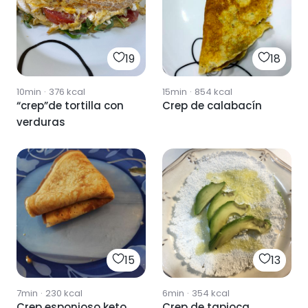
19
18
10min
·
376
kcal
15min
·
854
kcal
“crep”de tortilla con
Crep de calabacín
verduras
15
13
7min
·
230
kcal
6min
·
354
kcal
Crep esponjoso keto
Crep de tapioca