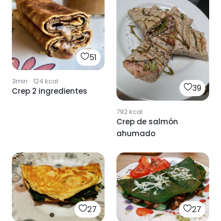
51
3min
·
124
kcal
39
Crep 2 ingredientes
792
kcal
Crep de salmón
ahumado
27
27