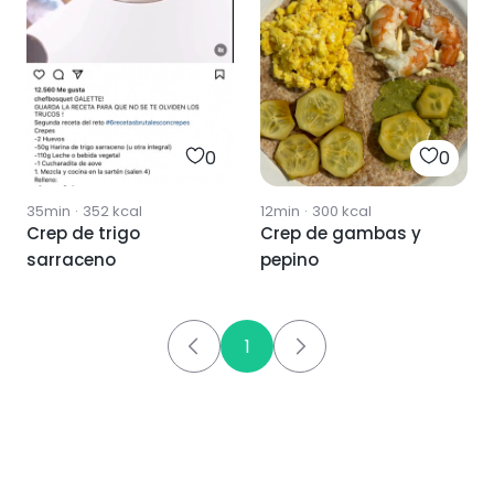
0
0
35min
·
352
kcal
12min
·
300
kcal
Crep de trigo
Crep de gambas y
sarraceno
pepino
1