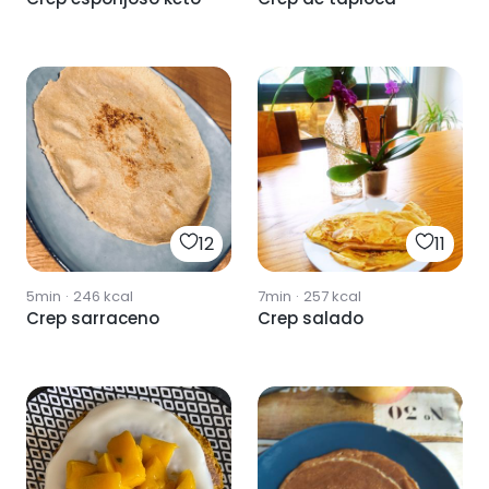
12
11
5min
·
246
kcal
7min
·
257
kcal
Crep sarraceno
Crep salado