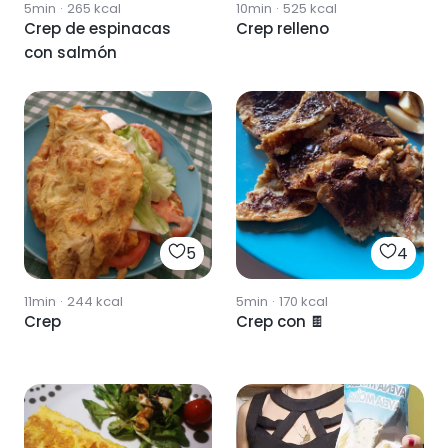
5min
·
265
kcal
10min
·
525
kcal
Crep de espinacas
Crep relleno
con salmón
5
4
11min
·
244
kcal
5min
·
170
kcal
Crep
Crep con 🍫