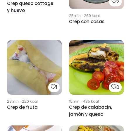
2
Crep queso cottage
y huevo
25min
·
269
kcal
Crep con cosas
1
0
23min
·
220
kcal
15min
·
435
kcal
Crep de fruta
Crep de calabacin,
jamón y queso