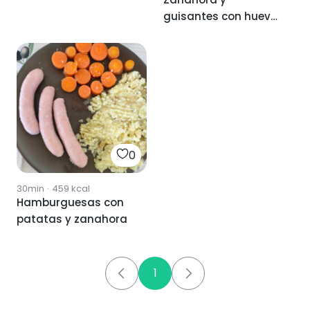
integral
guisantes con huevo
poche
0
30min
·
459
kcal
Hamburguesas con
patatas y zanahora
1