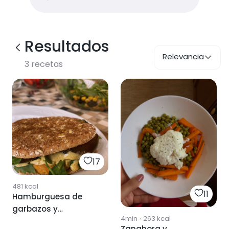
Resultados
Relevancia
3
recetas
17
481
kcal
11
Hamburguesa de
garbazos y
4min
·
263
kcal
zanahora con pal
Zanahora y