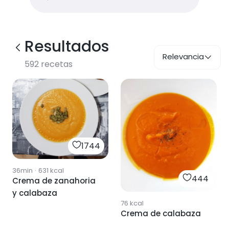
Resultados
Relevancia
592
recetas
1744
36min
·
631
kcal
444
Crema de zanahoria
y calabaza
76
kcal
Crema de calabaza