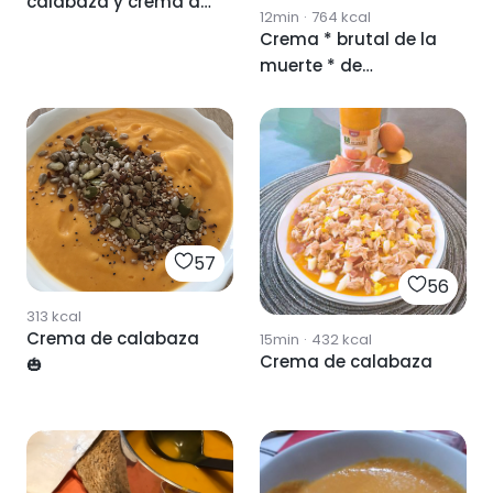
calabaza y crema de
12min
·
764
kcal
cacahuete
Crema * brutal de la
muerte * de
calabaza
57
56
313
kcal
Crema de calabaza
15min
·
432
kcal
Crema de calabaza
🎃