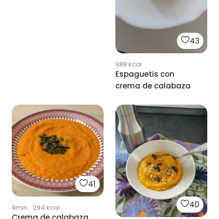
43
988
kcal
Espaguetis con
crema de calabaza
41
40
9min
·
294
kcal
Crema de calabaza