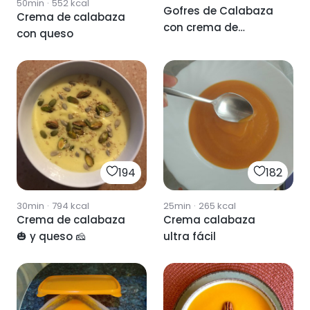
50min
·
552
kcal
Gofres de Calabaza
Crema de calabaza
con crema de
con queso
algarroba
194
182
30min
·
794
kcal
25min
·
265
kcal
Crema de calabaza
Crema calabaza
🎃 y queso 🧀
ultra fácil