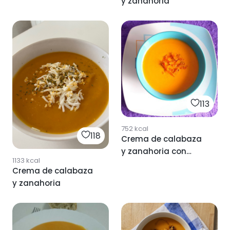
y zanahoria
113
752
kcal
118
Crema de calabaza
y zanahoria con
1133
kcal
mascarpone
Crema de calabaza
y zanahoria