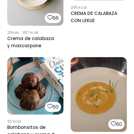
295
kcal
CREMA DE CALABAZA
66
CON LEKUE
20min
·
1157
kcal
Crema de calabaza
y mascarpone
60
30
kcal
60
Bombonsitos de