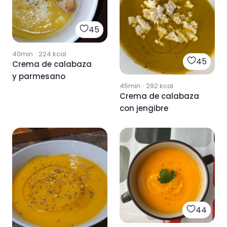
45
40min
·
224
kcal
45
Crema de calabaza
y parmesano
45min
·
292
kcal
Crema de calabaza
con jengibre
44