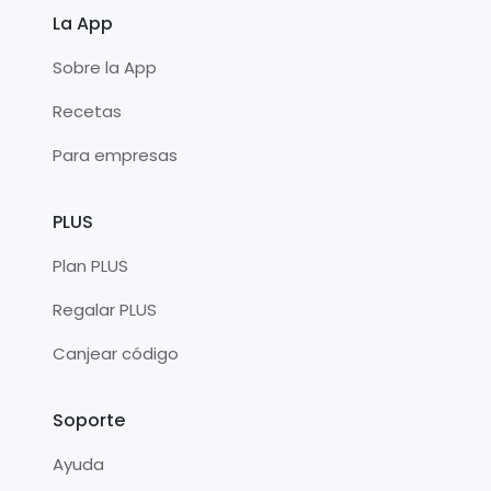
La App
Sobre la App
Recetas
Para empresas
PLUS
Plan PLUS
Regalar PLUS
Canjear código
Soporte
Ayuda