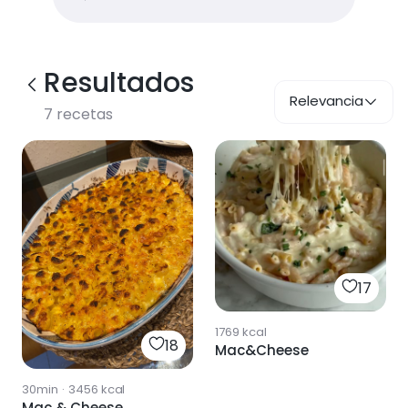
Resultados
Relevancia
7
recetas
17
1769
kcal
18
Mac&Cheese
30min
·
3456
kcal
Mac & Cheese