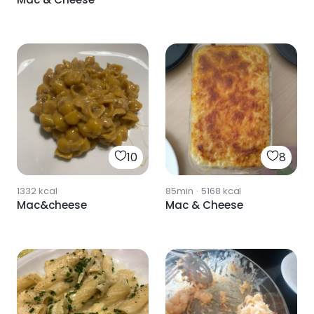
10
8
1332
kcal
85min
·
5168
kcal
Mac&cheese
Mac & Cheese