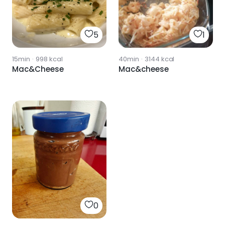
5
1
15min
·
998
kcal
40min
·
3144
kcal
Mac&Cheese
Mac&cheese
0