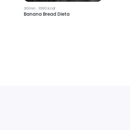
30min
·
1060
kcal
Banana Bread Dieta