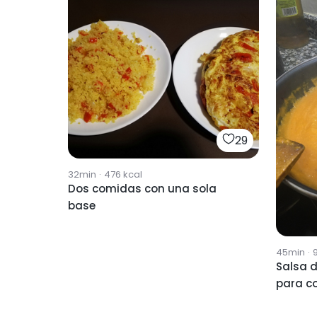
29
32min
·
476
kcal
Dos comidas con una sola
base
45min
·
Salsa 
para c