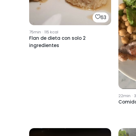
63
75min
·
115
kcal
Flan de dieta con solo 2
ingredientes
22min
·
Comida