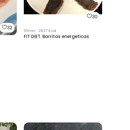
30
32
55min
·
2837
kcal
FIT DIET. Barritas energeticas