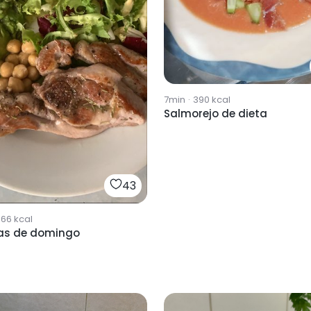
7min
·
390
kcal
Salmorejo de dieta
43
366
kcal
s de domingo