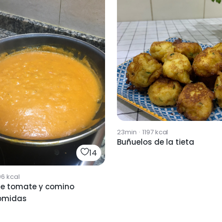
23min
·
1197
kcal
Buñuelos de la tieta
14
96
kcal
de tomate y comino
omidas