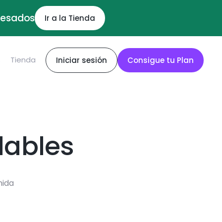
ocesados
Ir a la Tienda
S
Tienda
Iniciar sesión
Consigue tu Plan
dables
mida