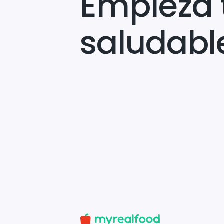
Empieza 
saludabl