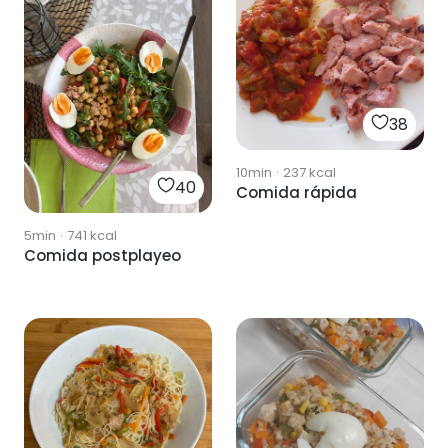
38
10min
·
237
kcal
40
Comida rápida
5min
·
741
kcal
Comida postplayeo