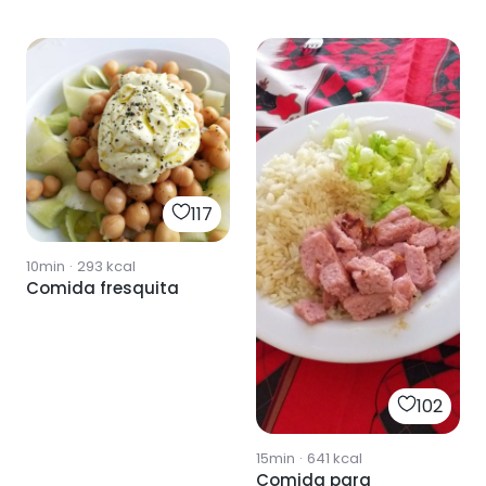
117
10min
·
293
kcal
Comida fresquita
102
15min
·
641
kcal
Comida para