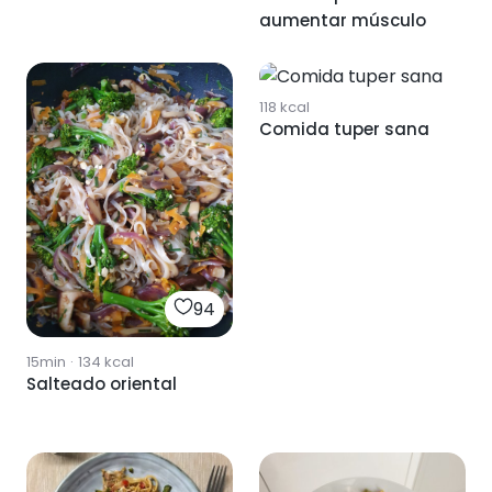
aumentar músculo
89
118
kcal
Comida tuper sana
94
15min
·
134
kcal
Salteado oriental