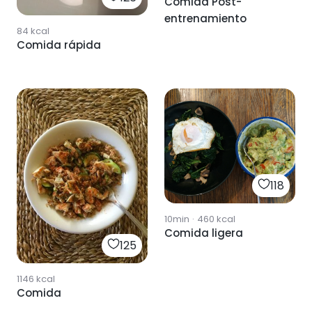
Comida Post-
entrenamiento
84
kcal
Comida rápida
118
10min
·
460
kcal
Comida ligera
125
1146
kcal
Comida