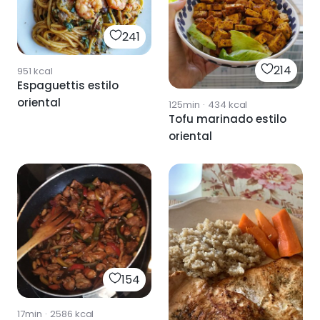
241
214
951
kcal
Espaguettis estilo
oriental
125min
·
434
kcal
Tofu marinado estilo
oriental
154
17min
·
2586
kcal