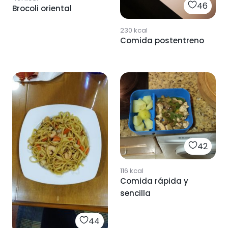
46
Brocoli oriental
230
kcal
Comida postentreno
42
116
kcal
Comida rápida y
sencilla
44