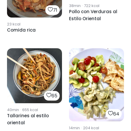
38min
·
722
kcal
71
Pollo con Verduras al
Estilo Oriental
23
kcal
Comida rica
65
40min
·
655
kcal
64
Tallarines al estilo
oriental
14min
·
204
kcal