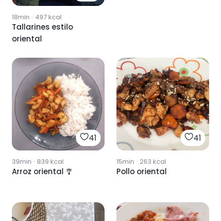
18min
·
497
kcal
Tallarines estilo
oriental
41
41
39min
·
839
kcal
15min
·
263
kcal
Arroz oriental 🎐
Pollo oriental