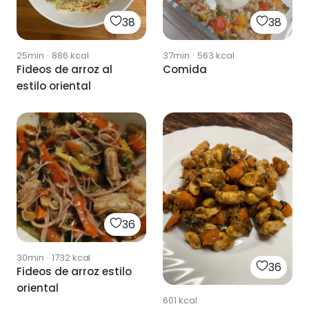
38
38
25min
·
886
kcal
37min
·
563
kcal
Fideos de arroz al
Comida
estilo oriental
36
30min
·
1732
kcal
36
Fideos de arroz estilo
oriental
601
kcal