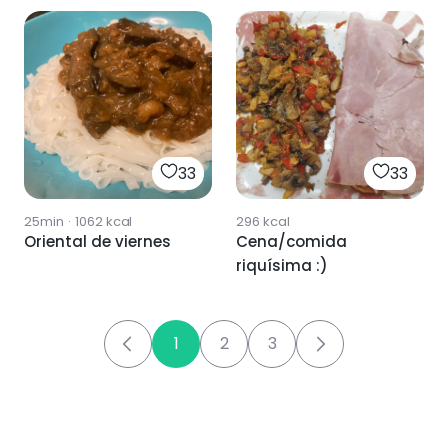
33
33
25min
·
1062
kcal
296
kcal
Oriental de viernes
Cena/comida
riquísima :)
1
2
3