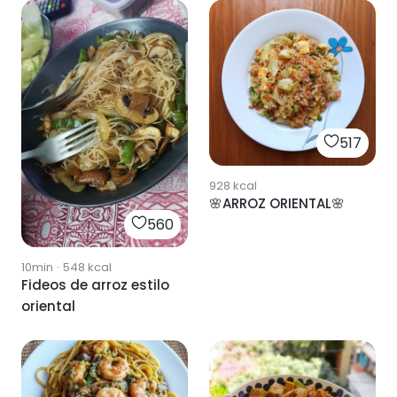
517
928
kcal
🌸ARROZ ORIENTAL🌸
560
10min
·
548
kcal
Fideos de arroz estilo
oriental