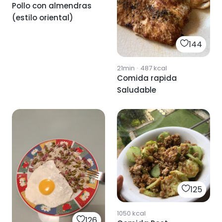
Pollo con almendras
(estilo oriental)
144
21min
·
487
kcal
Comida rapida
Saludable
125
1050
kcal
126