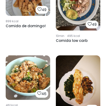
49
899
kcal
49
Comida de domingo!
10min
·
495
kcal
Comida low carb
46
461
kcal