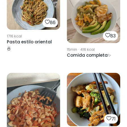
86
83
1716
kcal
Pasta estilo oriental
🍜
15min
·
416
kcal
Comida completa✨
71