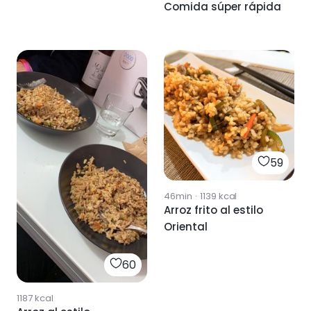
Comida súper rápida
59
46min
·
1139
kcal
Arroz frito al estilo
Oriental
60
1187
kcal