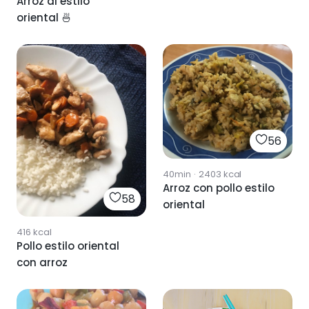
Arroz al estilo
oriental 🍜
56
40min
·
2403
kcal
Arroz con pollo estilo
58
oriental
416
kcal
Pollo estilo oriental
con arroz