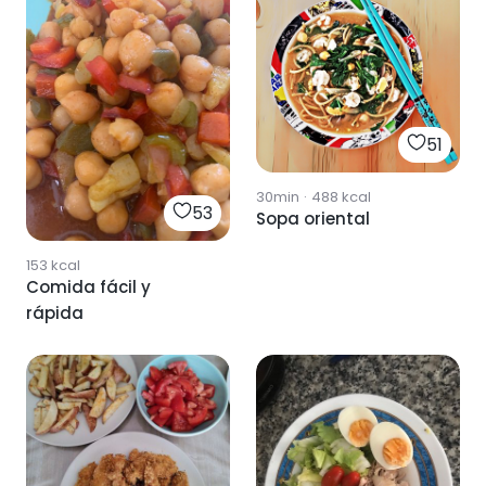
51
30min
·
488
kcal
53
Sopa oriental
153
kcal
Comida fácil y
rápida