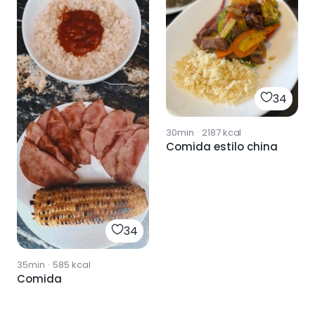
34
30min
·
2187
kcal
Comida estilo china
34
35min
·
585
kcal
Comida