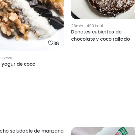
28min
·
493
kcal
Donetes cubiertos de
chocolate y coco rallado
38
33
kcal
e yogur de coco