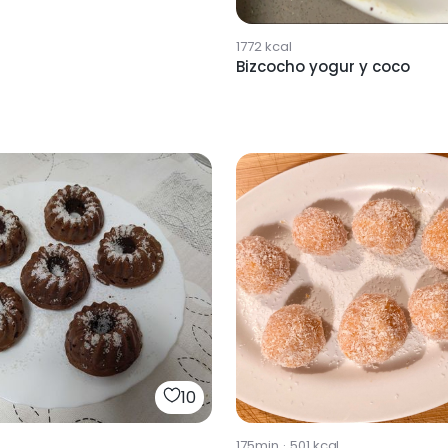
1772
kcal
Bizcocho yogur y coco
10
175min
·
501
kcal