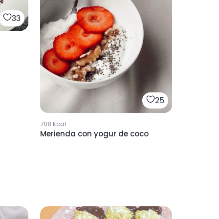
33
25
708
kcal
Merienda con yogur de coco