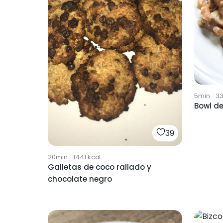
5min
·
3
Bowl d
39
20min
·
1441
kcal
Galletas de coco rallado y
chocolate negro