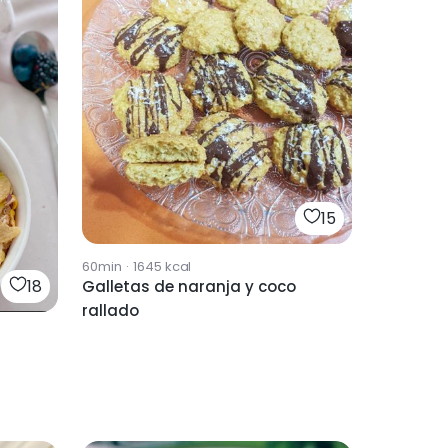
15
60min
·
1645
kcal
18
Galletas de naranja y coco
rallado