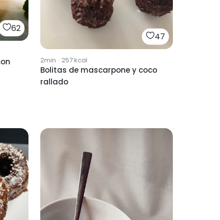
62
47
2min
·
257
kcal
con
Bolitas de mascarpone y coco
rallado