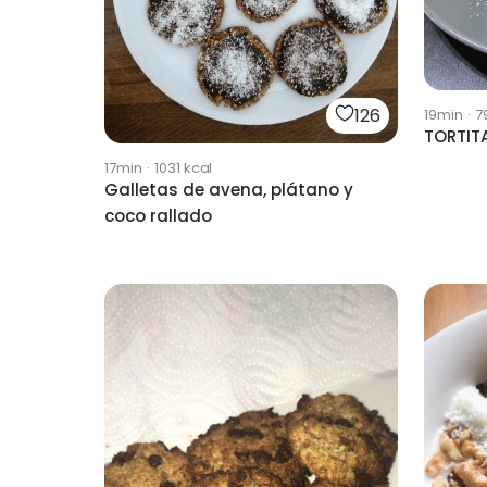
126
19min
·
7
TORTIT
17min
·
1031
kcal
Galletas de avena, plátano y
coco rallado