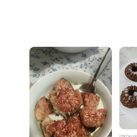
1297
kcal