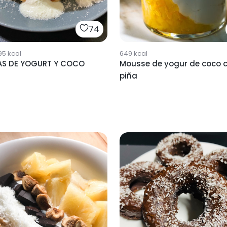
74
95
kcal
649
kcal
AS DE YOGURT Y COCO
Mousse de yogur de coco 
piña