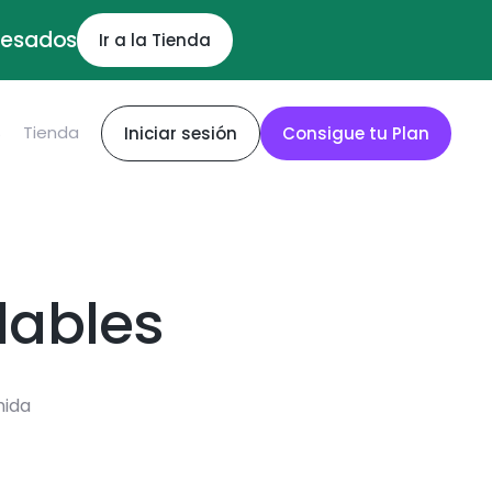
ocesados
Ir a la Tienda
S
Tienda
Iniciar sesión
Consigue tu Plan
dables
mida