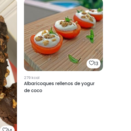
13
279
kcal
Albaricoques rellenos de yogur
de coco
14