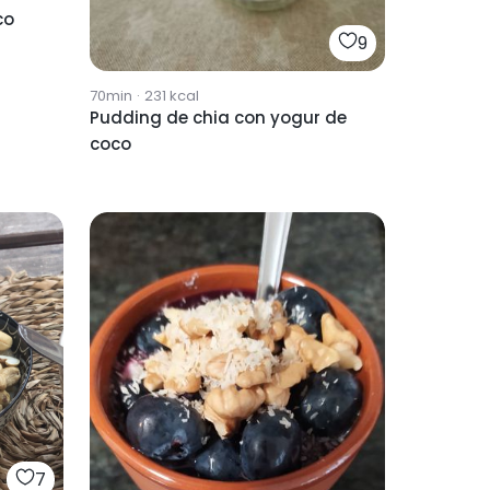
co
9
70min
·
231
kcal
Pudding de chia con yogur de
coco
7