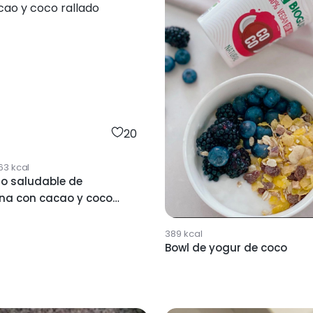
20
163
kcal
ho saludable de
a con cacao y coco
389
kcal
Bowl de yogur de coco