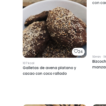
24
10min
·
1
Bizcoc
107
kcal
manzan
Galletas de avena platano y
rallado
cacao con coco rallado