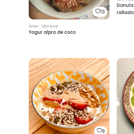
Donuts
13
rallado
2min
·
264
kcal
Yogur alpro de coco
9