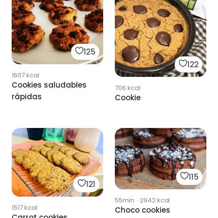
125
122
1607
kcal
Cookies saludables
706
kcal
rápidas
Cookie
115
121
55min
·
2942
kcal
1517
kcal
Choco cookies
Carrot cookies