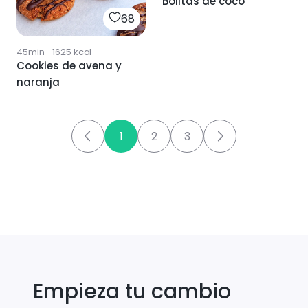
Bolitas de coco
68
45min
·
1625
kcal
Cookies de avena y
naranja
1
2
3
Empieza tu cambio