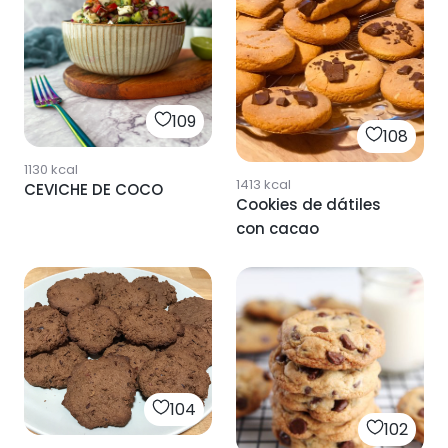
109
108
1130
kcal
1413
kcal
CEVICHE DE COCO
Cookies de dátiles
con cacao
104
102