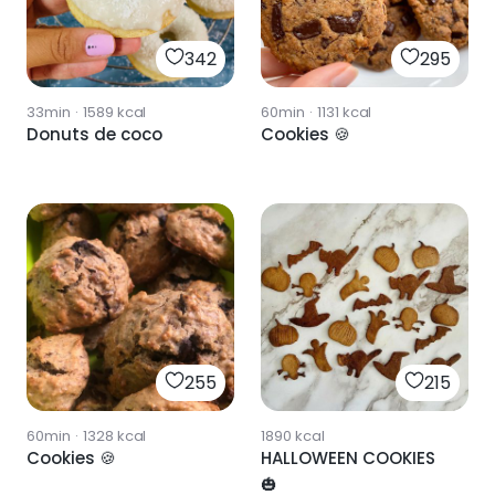
342
295
33min
·
1589
kcal
60min
·
1131
kcal
Donuts de coco
Cookies 🍪
255
215
60min
·
1328
kcal
1890
kcal
Cookies 🍪
HALLOWEEN COOKIES
🎃