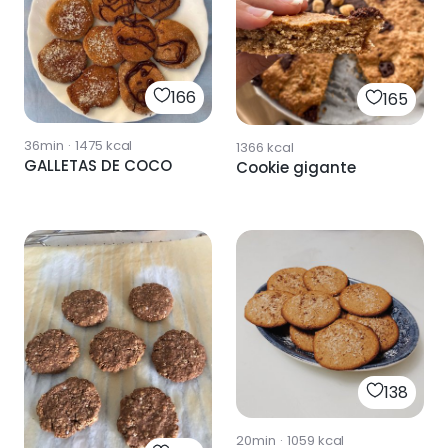
166
165
36min
·
1475
kcal
1366
kcal
GALLETAS DE COCO
Cookie gigante
138
20min
·
1059
kcal