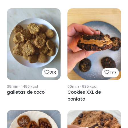
213
177
39min
·
1490
kcal
60min
·
935
kcal
galletas de coco
Cookies XXL de
boniato