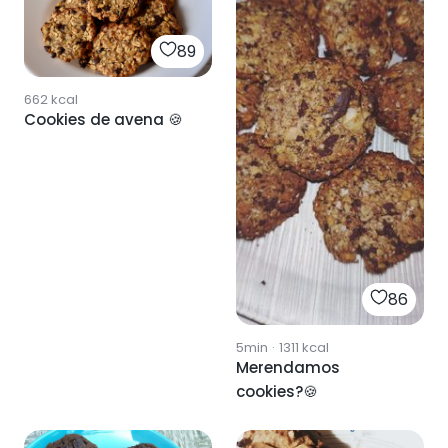
89
662
kcal
Cookies de avena 🍪
86
5min
·
1311
kcal
Merendamos
cookies?🍪