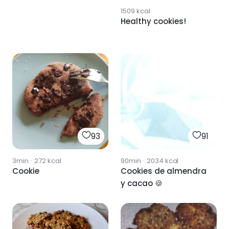
1509
kcal
Healthy cookies!
93
91
3min
·
272
kcal
90min
·
2034
kcal
Cookie
Cookies de almendra
y cacao 🍪