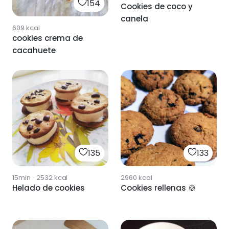
154
Cookies de coco y
canela
609
kcal
cookies crema de
cacahuete
135
133
15min
·
2532
kcal
2960
kcal
Helado de cookies
Cookies rellenas 🍪