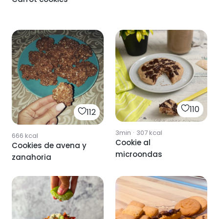
110
112
3min
·
307
kcal
666
kcal
Cookie al
Cookies de avena y
microondas
zanahoria