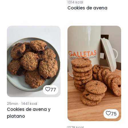
1314
kcal
Cookies de avena
77
25min
·
1441
kcal
Cookies de avena y
75
platano
1278
kcal