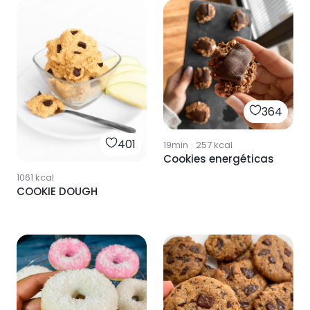
364
401
19min
·
257
kcal
Cookies energéticas
1061
kcal
COOKIE DOUGH