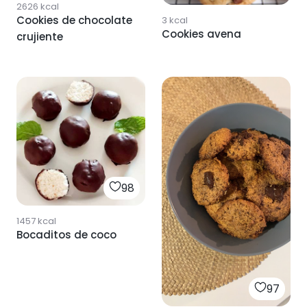
2626
kcal
Cookies de chocolate
3
kcal
Cookies avena
crujiente
98
1457
kcal
Bocaditos de coco
97