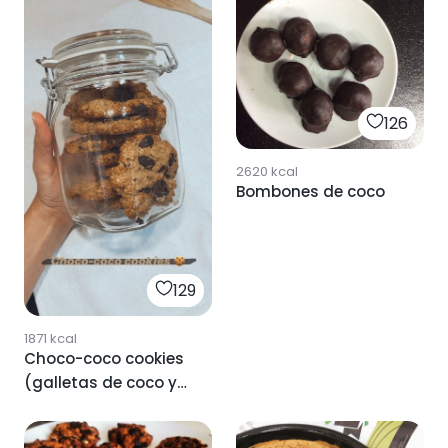
126
2620
kcal
Bombones de coco
129
1871
kcal
Choco-coco cookies
(galletas de coco y
chocolate)