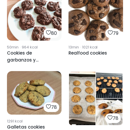
80
79
50min
·
964
kcal
13min
·
1021
kcal
Cookies de
Realfood cookies
garbanzos y
chocolate 🍪
78
78
1291
kcal
Galletas cookies