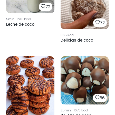
72
5min
·
1281
kcal
72
Leche de coco
865
kcal
Delicias de coco
66
25min
·
1670
kcal