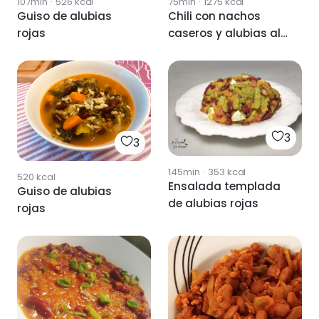
107min
·
526
kcal
75min
·
1275
kcal
Guiso de alubias
Chili con nachos
rojas
caseros y alubias al
horno
3
3
145min
·
353
kcal
520
kcal
Ensalada templada
Guiso de alubias
de alubias rojas
rojas