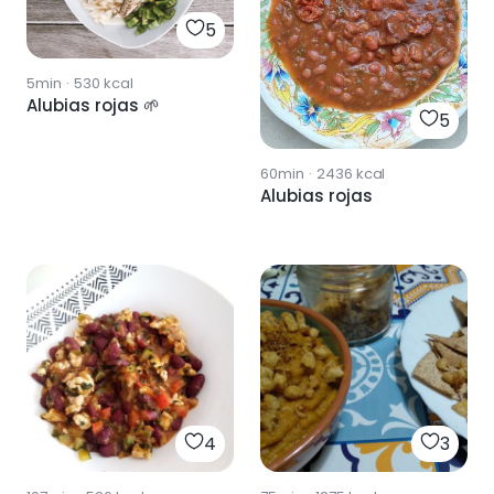
5
5min
·
530
kcal
Alubias rojas 🌱
5
60min
·
2436
kcal
Alubias rojas
4
3