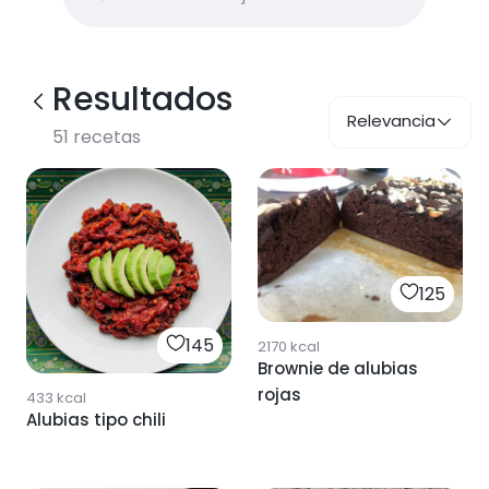
Resultados
Relevancia
51
recetas
125
145
2170
kcal
Brownie de alubias
rojas
433
kcal
Alubias tipo chili