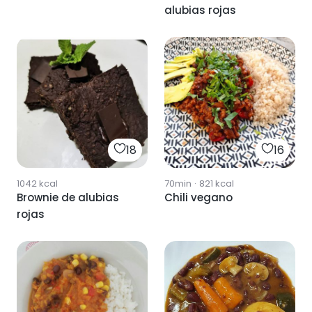
alubias rojas
18
16
1042
kcal
70min
·
821
kcal
Brownie de alubias
Chili vegano
rojas