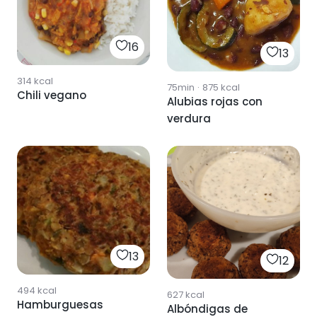
16
13
314
kcal
75min
·
875
kcal
Chili vegano
Alubias rojas con
verdura
13
12
494
kcal
627
kcal
Hamburguesas
Albóndigas de