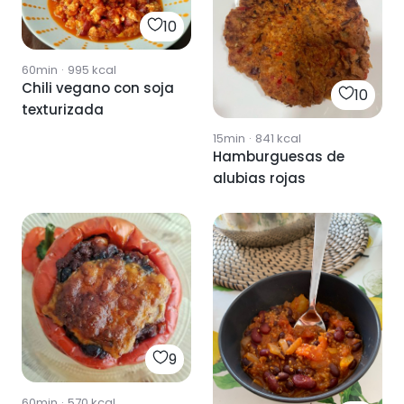
10
60min
·
995
kcal
Chili vegano con soja
10
texturizada
15min
·
841
kcal
Hamburguesas de
alubias rojas
9
60min
·
570
kcal