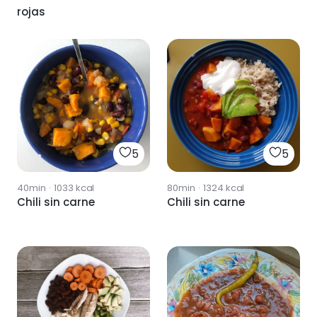
rojas
5
5
40min
·
1033
kcal
80min
·
1324
kcal
Chili sin carne
Chili sin carne