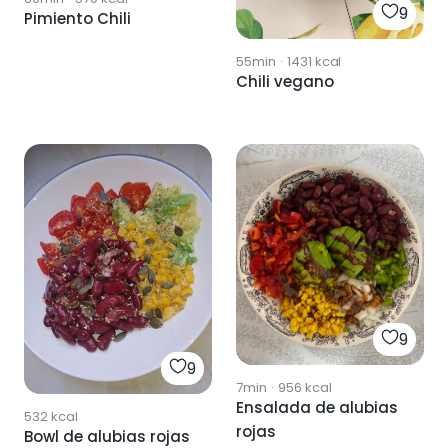
9
Pimiento Chili
55min
·
1431
kcal
Chili vegano
9
9
7min
·
956
kcal
Ensalada de alubias
532
kcal
rojas
Bowl de alubias rojas