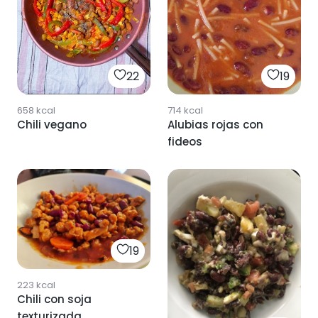
22
19
658
kcal
714
kcal
Chili vegano
Alubias rojas con
fideos
19
223
kcal
Chili con soja
texturizada