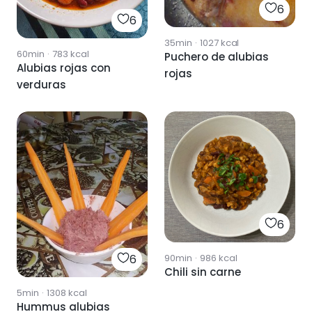
6
6
35min
·
1027
kcal
60min
·
783
kcal
Puchero de alubias
Alubias rojas con
rojas
verduras
6
90min
·
986
kcal
6
Chili sin carne
5min
·
1308
kcal
Hummus alubias