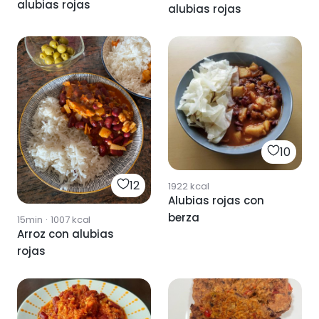
alubias rojas
alubias rojas
10
12
1922
kcal
Alubias rojas con
berza
15min
·
1007
kcal
Arroz con alubias
rojas