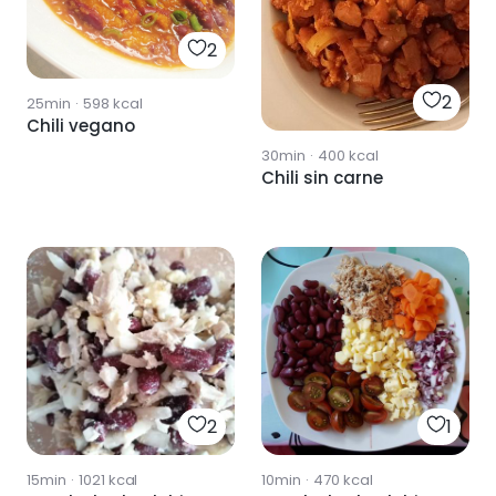
2
2
25min
·
598
kcal
Chili vegano
30min
·
400
kcal
Chili sin carne
2
1
15min
·
1021
kcal
10min
·
470
kcal