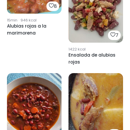
8
15min
·
946
kcal
Alubias rojas a la
marimorena
7
1422
kcal
Ensalada de alubias
rojas