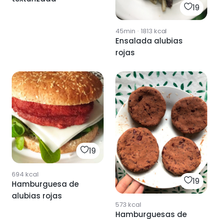
19
45min
·
1813
kcal
Ensalada alubias
rojas
19
694
kcal
19
Hamburguesa de
alubias rojas
573
kcal
Hamburguesas de