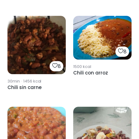
8
8
1500
kcal
Chili con arroz
30min
·
1456
kcal
Chili sin carne