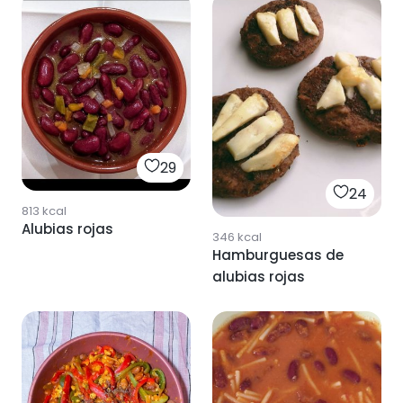
29
24
813
kcal
Alubias rojas
346
kcal
Hamburguesas de
alubias rojas