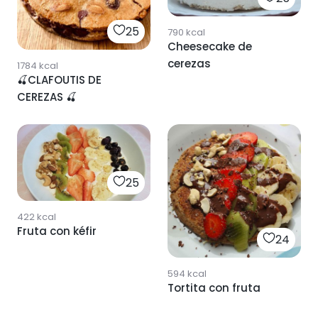
25
790
kcal
Cheesecake de
cerezas
1784
kcal
🍒CLAFOUTIS DE
CEREZAS 🍒
25
422
kcal
Fruta con kéfir
24
594
kcal
Tortita con fruta