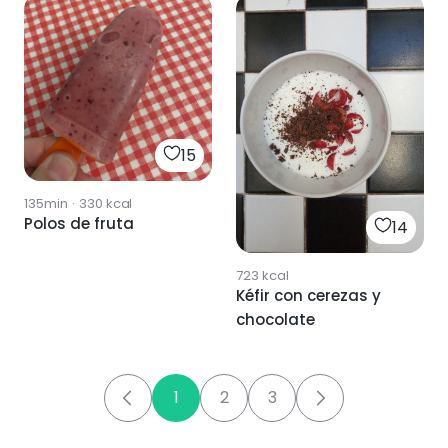
15
135min
·
330
kcal
Polos de fruta
14
723
kcal
Kéfir con cerezas y
chocolate
1
2
3