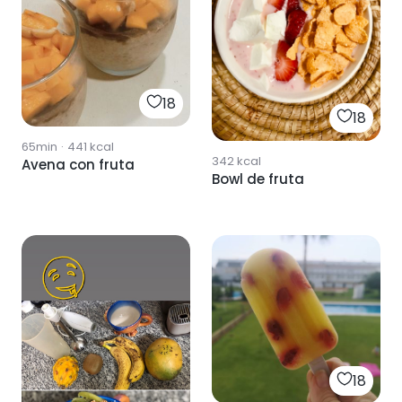
18
18
65min
·
441
kcal
342
kcal
Avena con fruta
Bowl de fruta
18