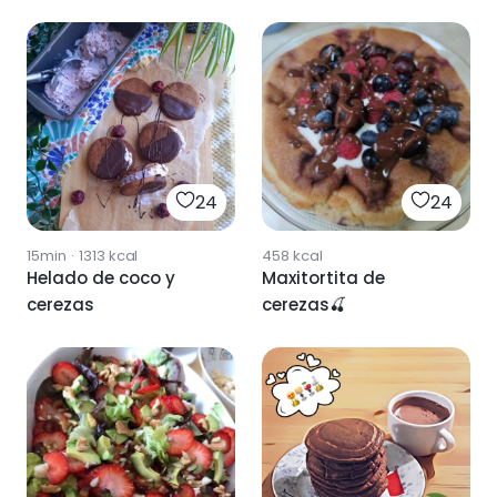
24
24
15min
·
1313
kcal
458
kcal
Helado de coco y
Maxitortita de
cerezas
cerezas🍒