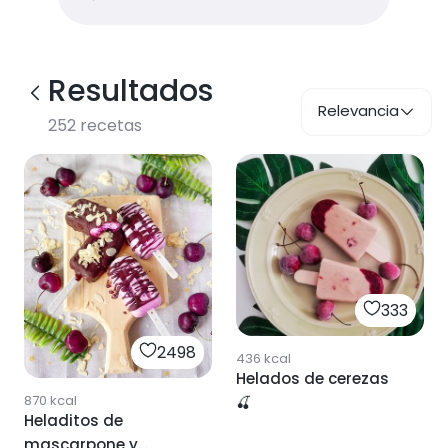
Resultados
Relevancia
252
recetas
333
2498
436
kcal
Helados de cerezas
870
kcal
🍒
Heladitos de
mascarpone y