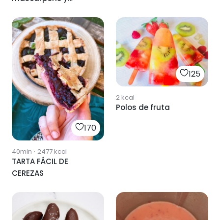
cerezas
125
2
kcal
Polos de fruta
170
40min
·
2477
kcal
TARTA FÁCIL DE
CEREZAS