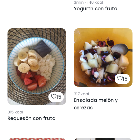
3min
·
140
kcal
Yogurth con fruta
15
317
kcal
15
Ensalada melón y
cerezas
315
kcal
Requesón con fruta