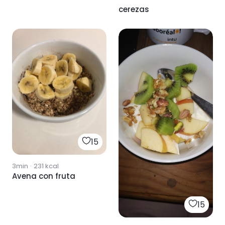
cerezas
15
3min
·
231
kcal
Avena con fruta
15