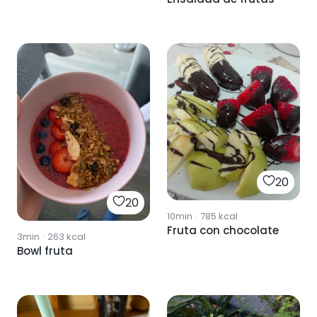
20
20
10min
·
785
kcal
Fruta con chocolate
3min
·
263
kcal
Bowl fruta