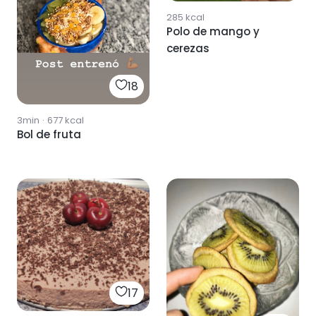
285
kcal
Polo de mango y
cerezas
18
3min
·
677
kcal
Bol de fruta
17