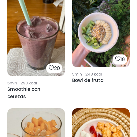
19
20
5min
·
248
kcal
Bowl de fruta
5min
·
290
kcal
Smoothie con
cerezas