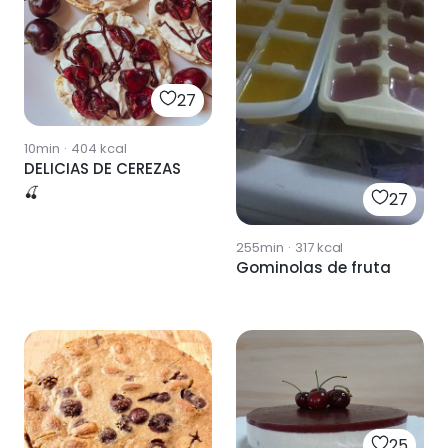
27
10min
·
404
kcal
DELICIAS DE CEREZAS
🍒
27
255min
·
317
kcal
Gominolas de fruta
25