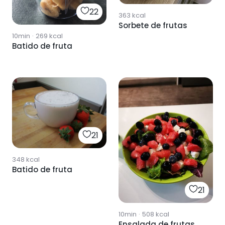
22
363
kcal
Sorbete de frutas
10min
·
269
kcal
Batido de fruta
21
348
kcal
Batido de fruta
21
10min
·
508
kcal
Ensalada de frutas