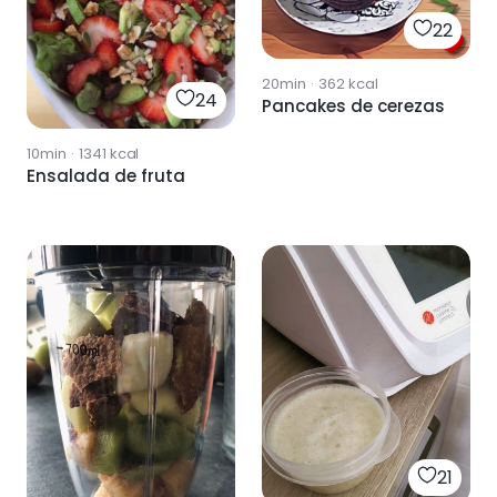
22
20min
·
362
kcal
24
Pancakes de cerezas
10min
·
1341
kcal
Ensalada de fruta
21