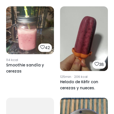
42
114
kcal
38
Smoothie sandía y
cerezas
125min
·
206
kcal
Helado de Kéfir con
cerezas y nueces.