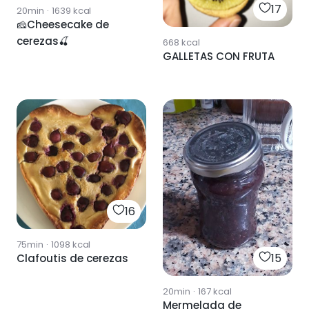
17
20min
·
1639
kcal
🧀Cheesecake de
cerezas🍒
668
kcal
GALLETAS CON FRUTA
16
75min
·
1098
kcal
15
Clafoutis de cerezas
20min
·
167
kcal
Mermelada de