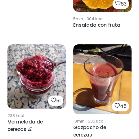
63
5min
·
304
kcal
Ensalada con fruta
51
45
238
kcal
10min
·
535
kcal
Mermelada de
Gazpacho de
cerezas 🍒
cerezas