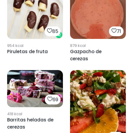
85
71
954
kcal
879
kcal
Piruletas de fruta
Gazpacho de
cerezas
69
418
kcal
Barritas heladas de
cerezas