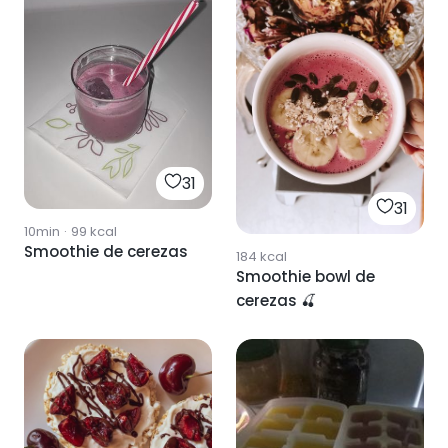
31
31
10min
·
99
kcal
Smoothie de cerezas
184
kcal
Smoothie bowl de
cerezas 🍒