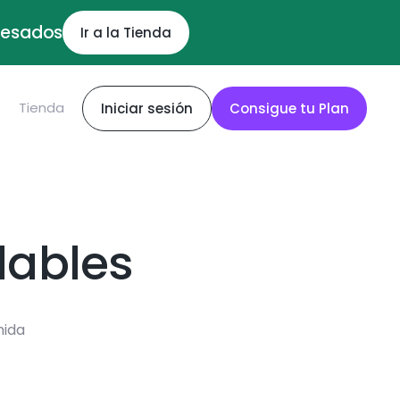
ocesados
Ir a la Tienda
S
Tienda
Iniciar sesión
Consigue tu Plan
dables
mida