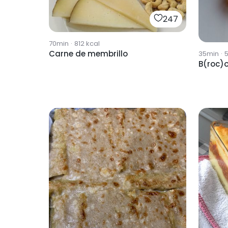
247
70min
·
812
kcal
Carne de membrillo
35min
·
5
B(roc)o