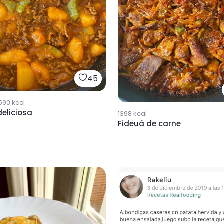
45
590
kcal
eliciosa
1398
kcal
Fideuá de carne