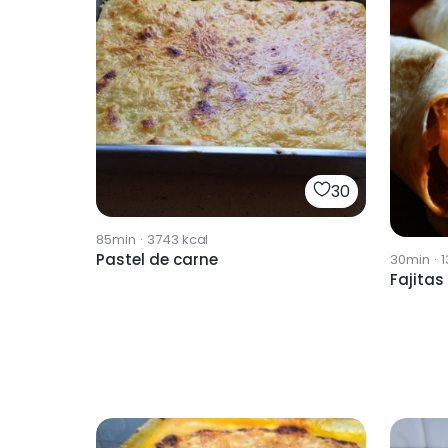
30
85min
·
3743
kcal
Pastel de carne
30min
·
1
Fajitas