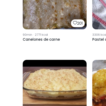
201
90min
·
2771
kcal
3306
kca
Canelones de carne
Pastel 