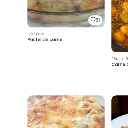
61
1297
kcal
Pastel de carne
35min
·
1
Carne d