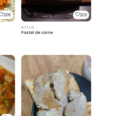
206
203
617
kcal
Pastel de carne