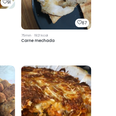
91
87
75min
·
1921
kcal
Carne mechada