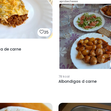
35
a de carne
78
kcal
Albondigas d carne