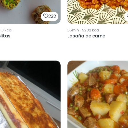
232
10
kcal
55min
·
5232
kcal
litas
Lasaña de carne