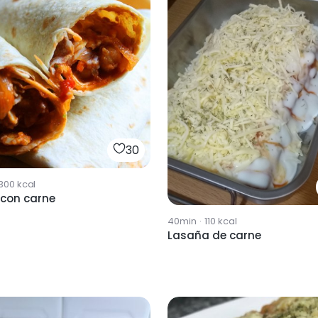
30
300
kcal
 con carne
40min
·
110
kcal
Lasaña de carne