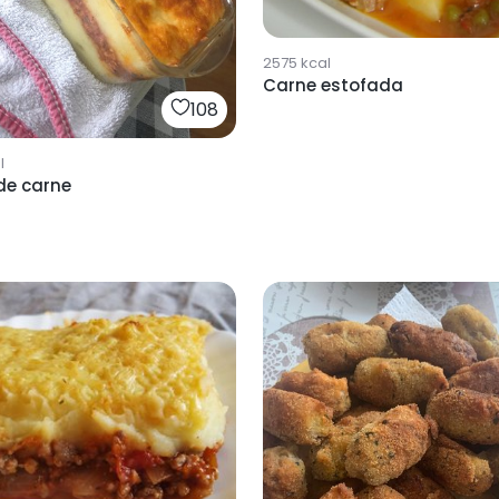
2575
kcal
Carne estofada
108
l
de carne