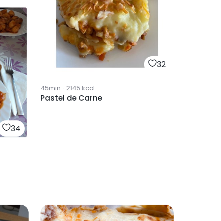
32
45min
·
2145
kcal
Pastel de Carne
34