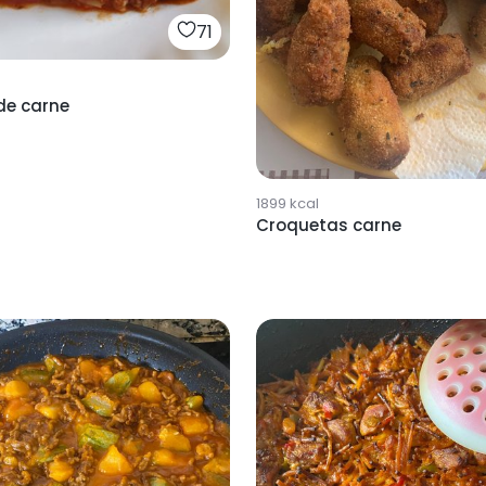
71
de carne
1899
kcal
Croquetas carne