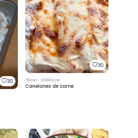
30
75min
·
3398
kcal
30
Canelones de carne