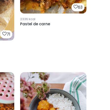
63
2336
kcal
Pastel de carne
71