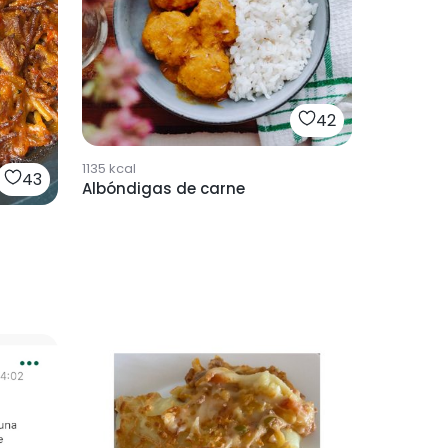
42
1135
kcal
43
Albóndigas de carne