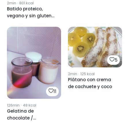
2min
·
801
kcal
Batido proteico,
vegano y sin gluten
de chocolate y
mantequilla de
cachuete
5
2min
·
125
kcal
Plátano con crema
de cachuete y coco
11
126min
·
48
kcal
Gelatina de
chocolate /
mantequilla de