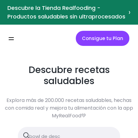
Descubre la Tienda Realfooding -
›
Productos saludables sin ultraprocesados
Consigue tu Plan
Descubre recetas
saludables
Explora más de 200.000 recetas saludables, hechas
con comida real y mejora tu alimentación con la app
MyRealFood💚