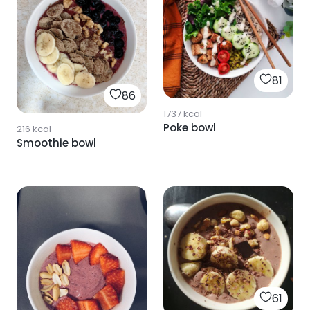
81
86
1737
kcal
Poke bowl
216
kcal
Smoothie bowl
61