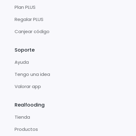
Plan PLUS
Regalar PLUS
Canjear código
Soporte
Ayuda
Tengo una idea
Valorar app
Realfooding
Tienda
Productos