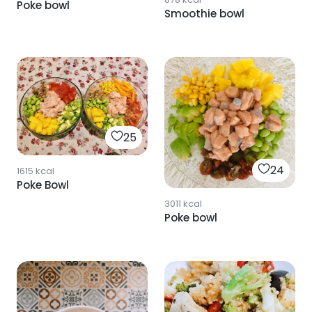
Poke bowl
Smoothie bowl
25
24
1615
kcal
Poke Bowl
3011
kcal
Poke bowl