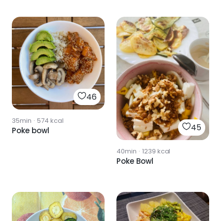
46
35min
·
574
kcal
45
Poke bowl
40min
·
1239
kcal
Poke Bowl