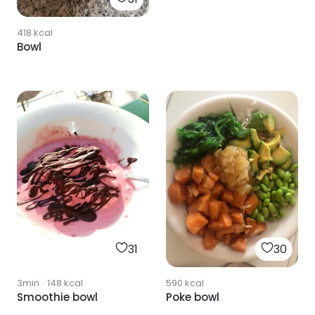
418
kcal
Bowl
31
30
3min
·
148
kcal
590
kcal
Smoothie bowl
Poke bowl