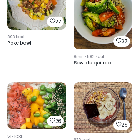
27
893
kcal
27
Poke bowl
8min
·
582
kcal
Bowl de quinoa
26
25
517
kcal
878
kcal