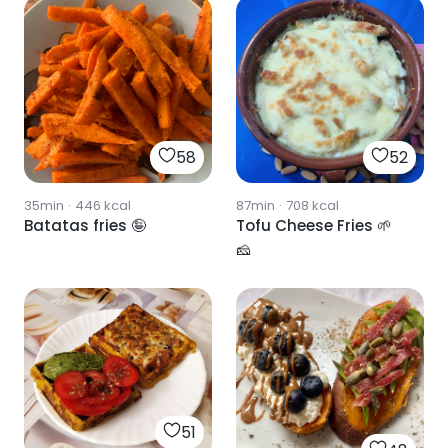
58
52
35min
·
446
kcal
87min
·
708
kcal
Batatas fries 🤪
Tofu Cheese Fries 🌱
🧀
51