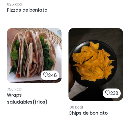
625
kcal
Pizzas de boniato
248
750
kcal
238
Wraps
saludables(fríos)
100
kcal
Chips de boniato