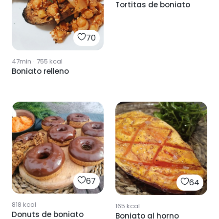
Tortitas de boniato
70
47min
·
755
kcal
Boniato relleno
67
64
818
kcal
165
kcal
Donuts de boniato
Boniato al horno