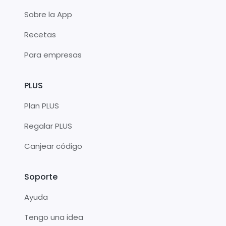
Sobre la App
Recetas
Para empresas
PLUS
Plan PLUS
Regalar PLUS
Canjear código
Soporte
Ayuda
Tengo una idea