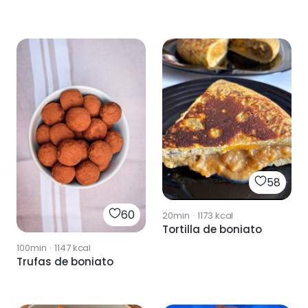
58
60
20min
·
1173
kcal
Tortilla de boniato
100min
·
1147
kcal
Trufas de boniato