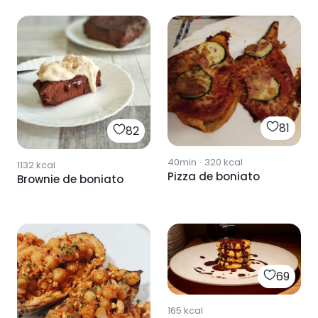
81
82
40min
·
320
kcal
1132
kcal
Pizza de boniato
Brownie de boniato
69
165
kcal