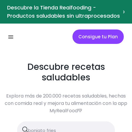
Descubre la Tienda Realfooding -
›
Productos saludables sin ultraprocesados
Consigue tu Plan
Descubre recetas
saludables
Explora más de 200.000 recetas saludables, hechas
con comida real y mejora tu alimentación con la app
MyRealFood💚