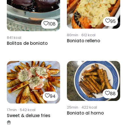
95
108
80min
·
612
kcal
841
kcal
Boniato relleno
Bolitas de boniato
88
94
25min
·
422
kcal
17min
·
542
kcal
Boniato al horno
Sweet & deluxe fries
🍟