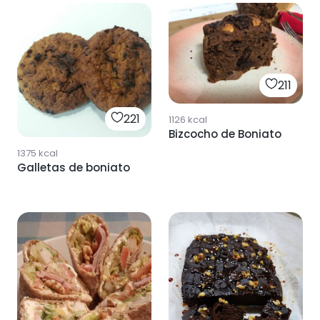
211
221
1126
kcal
Bizcocho de Boniato
1375
kcal
Galletas de boniato