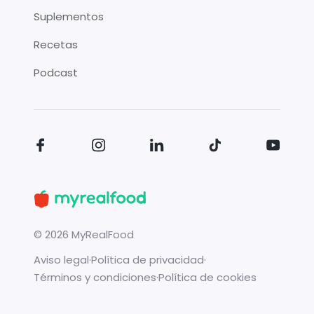
Suplementos
Recetas
Podcast
©
2026
MyRealFood
Aviso legal
·
Política de privacidad
·
Términos y condiciones
·
Política de cookies