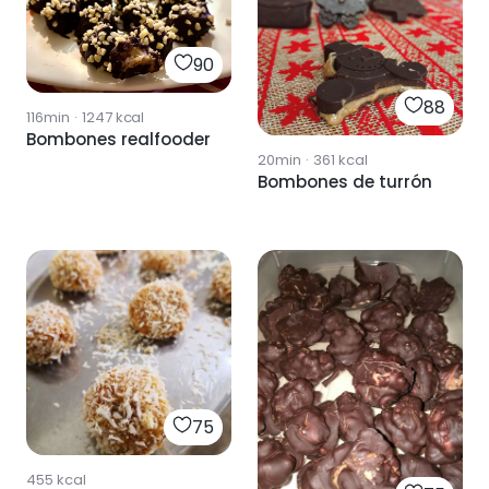
90
88
116min
·
1247
kcal
Bombones realfooder
20min
·
361
kcal
Bombones de turrón
75
455
kcal