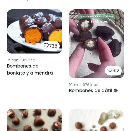
735
75min
·
813
kcal
Bombones de
312
boniato y almendra
10min
·
676
kcal
Bombones de dátil 🟤