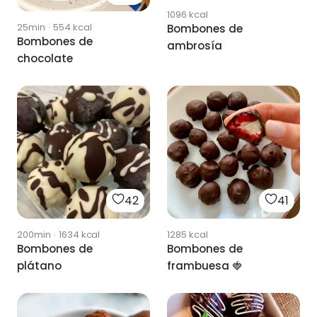
1096
kcal
25min
·
554
kcal
Bombones de
Bombones de
ambrosía
chocolate
42
41
200min
·
1634
kcal
1285
kcal
Bombones de
Bombones de
plátano
frambuesa 🍓