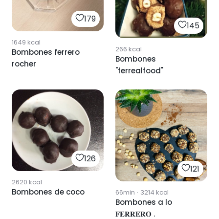
179
145
1649
kcal
266
kcal
Bombones ferrero
Bombones
rocher
"ferrealfood"
126
121
2620
kcal
Bombones de coco
66min
·
3214
kcal
Bombones a lo
𝐅𝐄𝐑𝐑𝐄𝐑𝐎 .