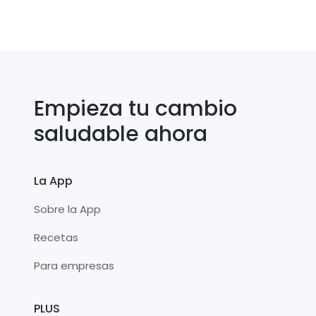
Empieza tu cambio
saludable ahora
La App
Sobre la App
Recetas
Para empresas
PLUS