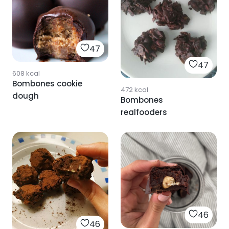
47
47
608
kcal
Bombones cookie
472
kcal
dough
Bombones
realfooders
46
46