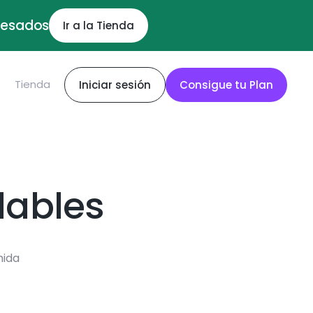
ocesados
Ir a la Tienda
S
Tienda
Iniciar sesión
Consigue tu Plan
dables
mida