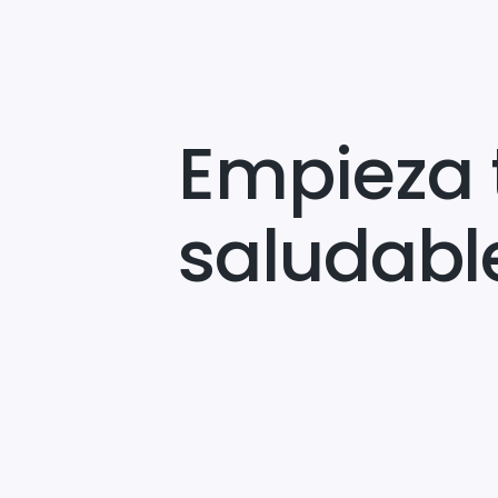
Empieza 
saludabl