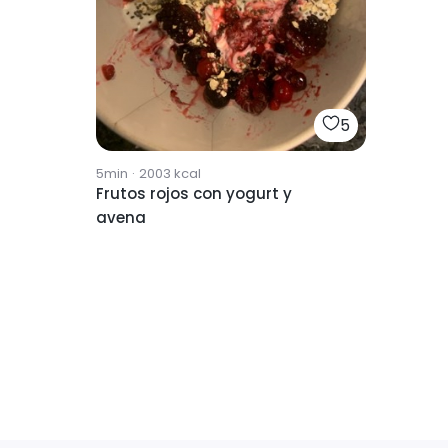
5
5min
·
2003
kcal
Frutos rojos con yogurt y
avena