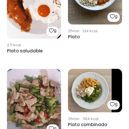
9
9
25min
·
134
kcal
Plato
271
kcal
Plato saludable
9
25min
·
364
kcal
Plato combinado