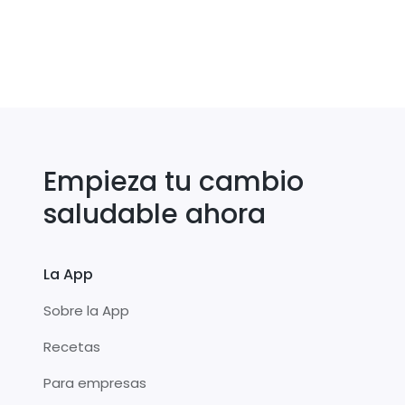
Empieza tu cambio
saludable ahora
La App
Sobre la App
Recetas
Para empresas