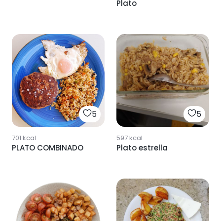
Plato
5
5
701
kcal
597
kcal
PLATO COMBINADO
Plato estrella