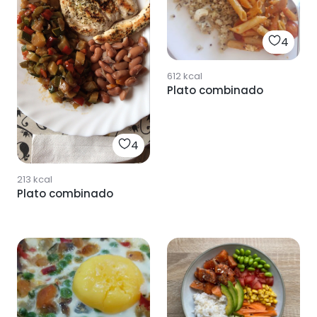
4
612
kcal
Plato combinado
4
213
kcal
Plato combinado