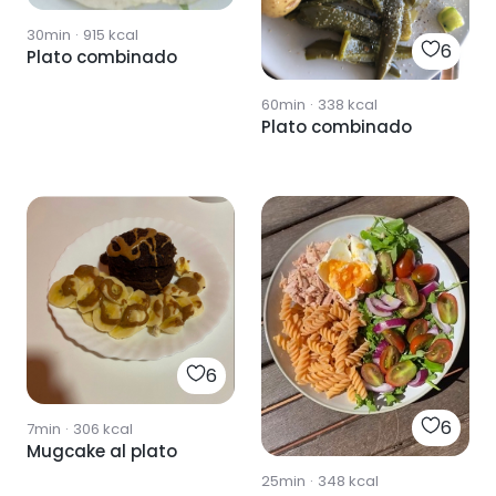
30min
·
915
kcal
6
Plato combinado
60min
·
338
kcal
Plato combinado
6
6
7min
·
306
kcal
Mugcake al plato
25min
·
348
kcal