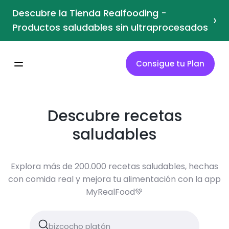
Descubre la Tienda Realfooding -
›
Productos saludables sin ultraprocesados
Consigue tu Plan
Descubre recetas
saludables
Explora más de 200.000 recetas saludables, hechas
con comida real y mejora tu alimentación con la app
MyRealFood💚