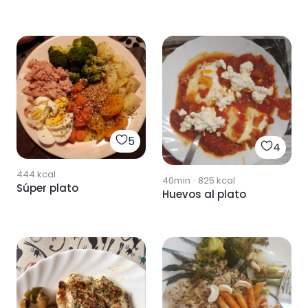
5
4
444
kcal
40min
·
825
kcal
Súper plato
Huevos al plato