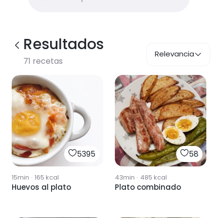
Resultados
Relevancia
71
recetas
5395
58
15min
·
165
kcal
43min
·
485
kcal
Huevos al plato
Plato combinado