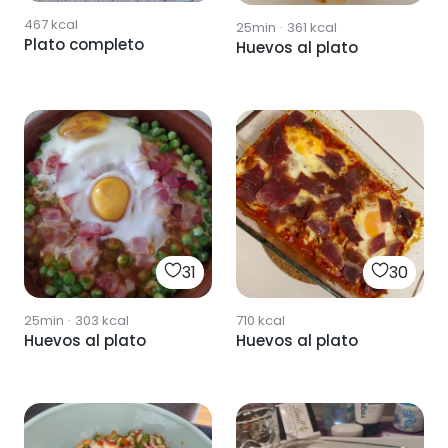
467
kcal
25min
·
361
kcal
Plato completo
Huevos al plato
31
30
25min
·
303
kcal
710
kcal
Huevos al plato
Huevos al plato