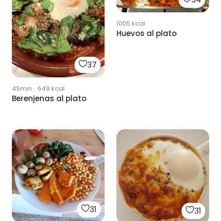
1005
kcal
Huevos al plato
37
45min
·
649
kcal
Berenjenas al plato
31
31