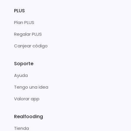
PLUS
Plan PLUS
Regalar PLUS
Canjear código
Soporte
Ayuda
Tengo una idea
Valorar app
Realfooding
Tienda