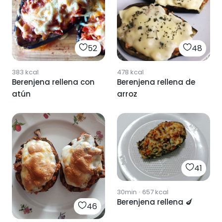
52
48
383
kcal
478
kcal
Berenjena rellena con
Berenjena rellena de
atún
arroz
41
30min
·
657
kcal
Berenjena rellena 🍆
46