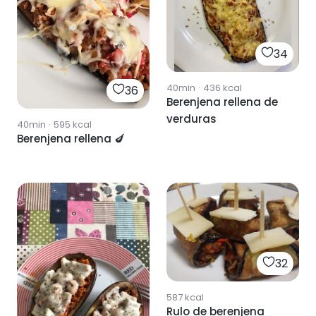
34
40min
·
436
kcal
36
Berenjena rellena de
verduras
40min
·
595
kcal
Berenjena rellena 🍆
32
587
kcal
Rulo de berenjena