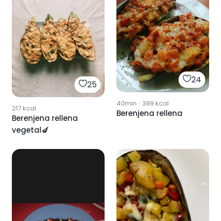
24
25
40min
·
399
kcal
217
kcal
Berenjena rellena
Berenjena rellena
vegetal🍆