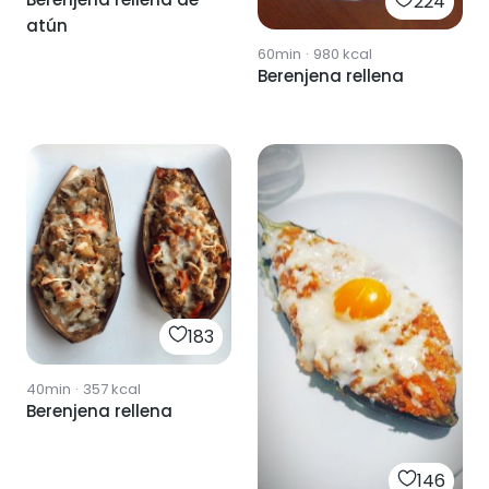
224
atún
60min
·
980
kcal
Berenjena rellena
183
40min
·
357
kcal
Berenjena rellena
146