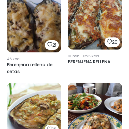
20
21
30min
·
1225
kcal
46
kcal
BERENJENA RELLENA
Berenjena rellena de
setas