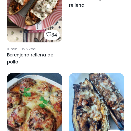
rellena
34
10min
·
326
kcal
Berenjena rellena de
pollo