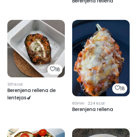
Berenjena rellena
18
301
kcal
18
Berenjena rellena de
lentejas🍆
60min
·
224
kcal
Berenjena rellena