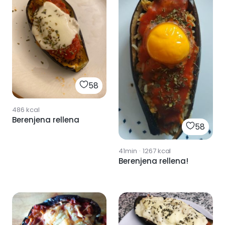
58
486
kcal
Berenjena rellena
58
41min
·
1267
kcal
Berenjena rellena!