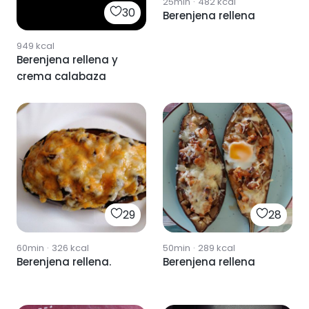
25min
·
482
kcal
30
Berenjena rellena
949
kcal
Berenjena rellena y
crema calabaza
29
28
60min
·
326
kcal
50min
·
289
kcal
Berenjena rellena.
Berenjena rellena