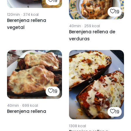
19
19
120min
·
374
kcal
Berenjena rellena
40min
·
259
kcal
vegetal
Berenjena rellena de
verduras
19
40min
·
699
kcal
Berenjena rellena
19
1308
kcal