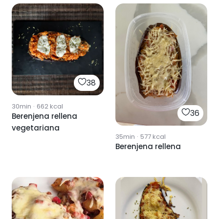
38
30min
·
662
kcal
36
Berenjena rellena
vegetariana
35min
·
577
kcal
Berenjena rellena