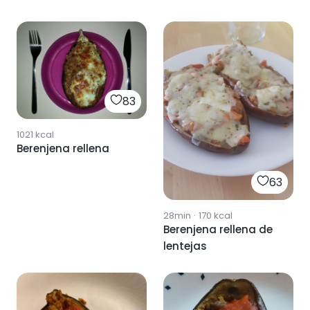
83
1021
kcal
Berenjena rellena
63
28min
·
170
kcal
Berenjena rellena de
lentejas