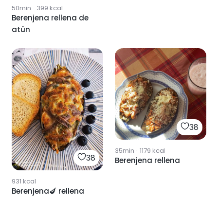
50min
·
399
kcal
Berenjena rellena de
atún
38
35min
·
1179
kcal
38
Berenjena rellena
931
kcal
Berenjena🍆 rellena