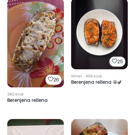
25
10min
·
406
kcal
26
Berenjena rellena 🤩🍆
382
kcal
Berenjena rellena