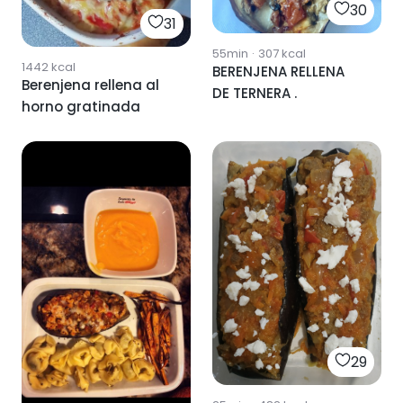
30
31
55min
·
307
kcal
1442
kcal
BERENJENA RELLENA
Berenjena rellena al
DE TERNERA .
horno gratinada
29