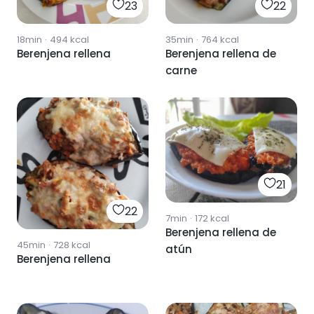
23
22
18min
·
494
kcal
35min
·
764
kcal
Berenjena rellena
Berenjena rellena de
carne
21
22
7min
·
172
kcal
Berenjena rellena de
45min
·
728
kcal
atún
Berenjena rellena