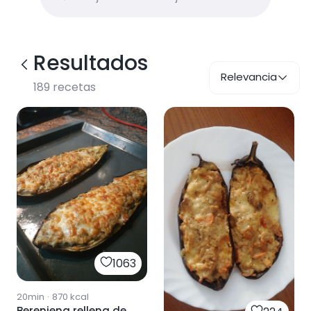
Resultados
Relevancia
189
recetas
1063
20min
·
870
kcal
Berenjena rellena de