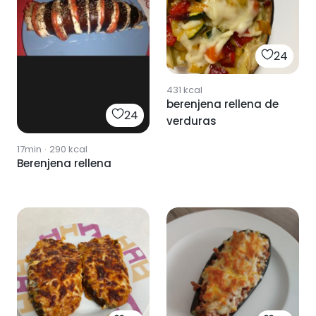
24
431
kcal
berenjena rellena de
24
verduras
17min
·
290
kcal
Berenjena rellena