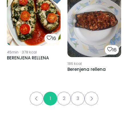
16
16
45min
·
378
kcal
BERENJENA RELLENA
186
kcal
Berenjena rellena
1
2
3