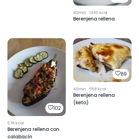
40min
·
1340
kcal
Berenjena rellena
89
40min
·
558
kcal
Berenjena rellena
(keto)
102
578
kcal
Berenjena rellena con
calabacín