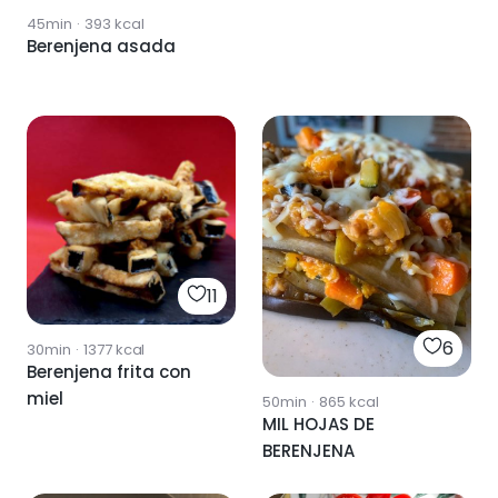
45min
·
393
kcal
Berenjena asada
11
6
30min
·
1377
kcal
Berenjena frita con
miel
50min
·
865
kcal
MIL HOJAS DE
BERENJENA