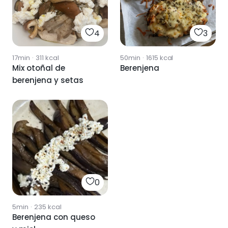
4
3
17min
·
311
kcal
50min
·
1615
kcal
Mix otoñal de
Berenjena
berenjena y setas
0
5min
·
235
kcal
Berenjena con queso