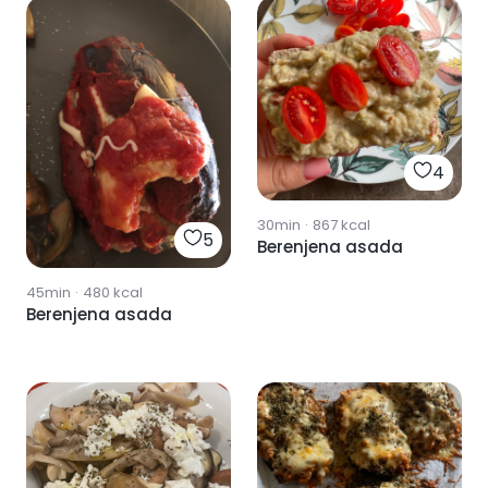
4
30min
·
867
kcal
5
Berenjena asada
45min
·
480
kcal
Berenjena asada