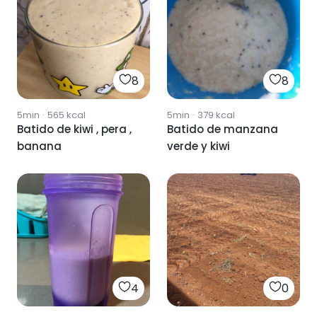
8
8
5min
·
565
kcal
5min
·
379
kcal
Batido de kiwi , pera ,
Batido de manzana
banana
verde y kiwi
4
0