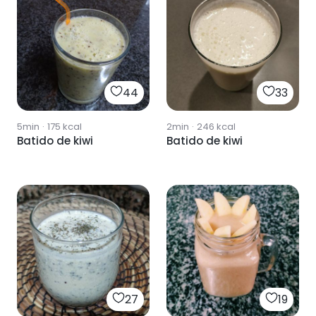
44
33
5min
·
175
kcal
2min
·
246
kcal
Batido de kiwi
Batido de kiwi
27
19