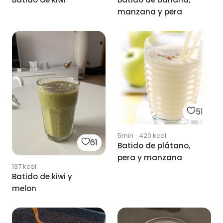
manzana y pera
51
5min
·
420
kcal
61
Batido de plátano,
pera y manzana
137
kcal
Batido de kiwi y
melon