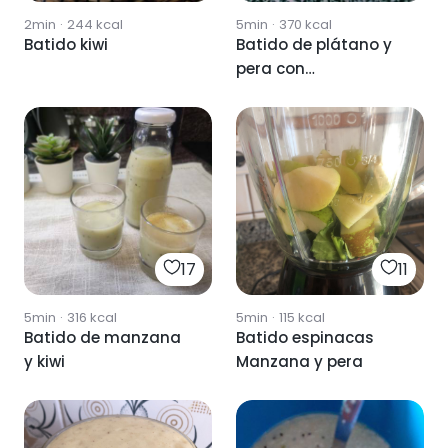
2min
·
244
kcal
5min
·
370
kcal
Batido kiwi
Batido de plátano y
pera con
bastoncillos de
manzana
17
11
5min
·
316
kcal
5min
·
115
kcal
Batido de manzana
Batido espinacas
y kiwi
Manzana y pera