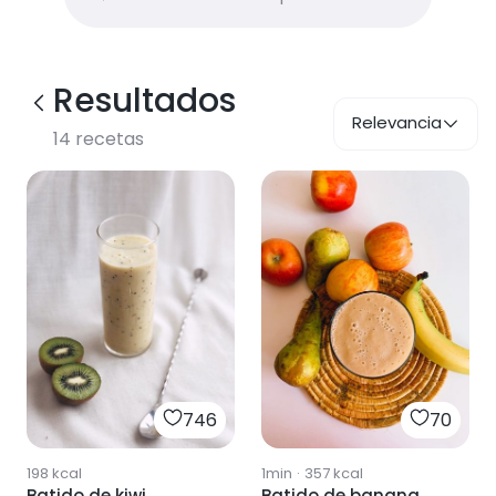
Resultados
Relevancia
14
recetas
746
70
198
kcal
1min
·
357
kcal
Batido de kiwi
Batido de banana,