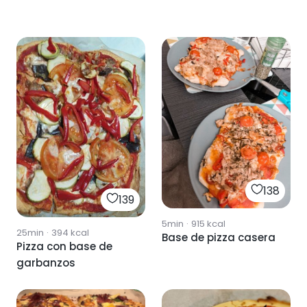
138
139
5min
·
915
kcal
25min
·
394
kcal
Base de pizza casera
Pizza con base de
garbanzos