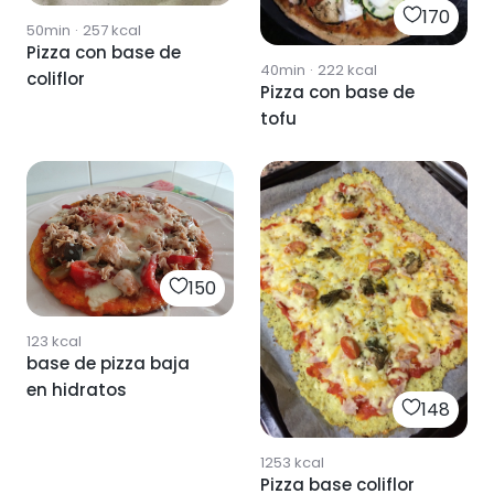
170
50min
·
257
kcal
Pizza con base de
40min
·
222
kcal
coliflor
Pizza con base de
tofu
150
123
kcal
base de pizza baja
en hidratos
148
1253
kcal
Pizza base coliflor