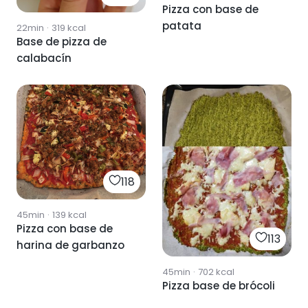
Pizza con base de
patata
22min
·
319
kcal
Base de pizza de
calabacín
118
45min
·
139
kcal
Pizza con base de
113
harina de garbanzo
45min
·
702
kcal
Pizza base de brócoli