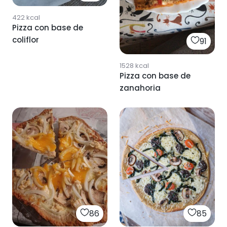
422
kcal
Pizza con base de
coliflor
91
1528
kcal
Pizza con base de
zanahoria
86
85