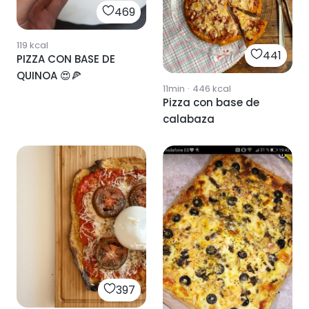
469
119
kcal
441
PIZZA CON BASE DE
QUINOA 😍🍕
11min
·
446
kcal
Pizza con base de
calabaza
397