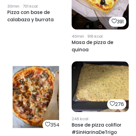
30min
·
701
kcal
Pizza con base de
calabaza y burrata
391
40min
·
916
kcal
Masa de pizza de
quinoa
276
246
kcal
354
Base de pizza coliflor
#SinHarinaDeTrigo