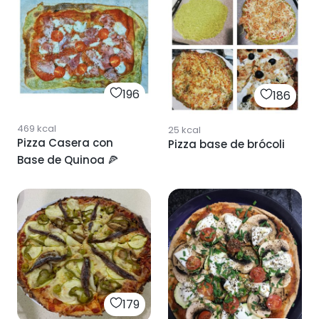
196
186
469
kcal
25
kcal
Pizza Casera con
Pizza base de brócoli
Base de Quinoa 🍕
179