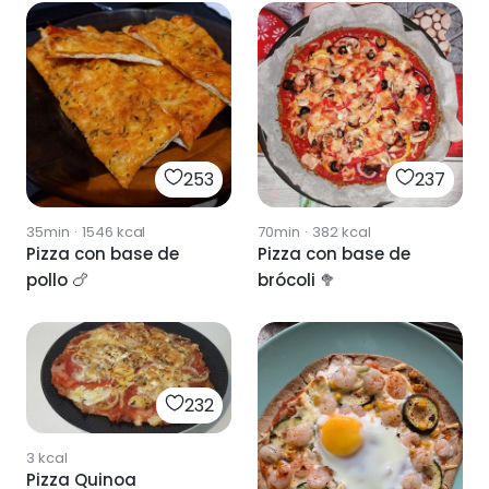
253
237
35min
·
1546
kcal
70min
·
382
kcal
Pizza con base de
Pizza con base de
pollo 🍗
brócoli 🥦
232
3
kcal
Pizza Quinoa