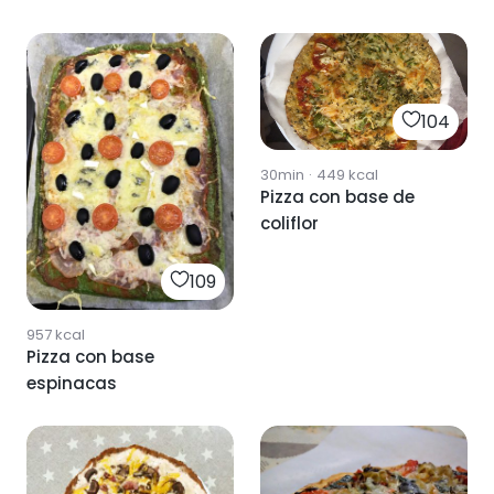
104
30min
·
449
kcal
Pizza con base de
coliflor
109
957
kcal
Pizza con base
espinacas