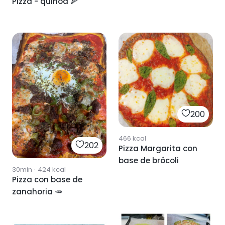
Pizza - quinoa 🍕
200
466
kcal
202
Pizza Margarita con
base de brócoli
30min
·
424
kcal
Pizza con base de
zanahoria 🥕