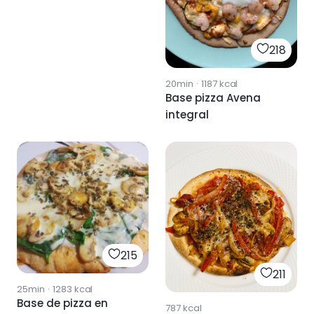
218
20min
·
1187
kcal
Base pizza Avena
integral
215
211
25min
·
1283
kcal
Base de pizza en
787
kcal