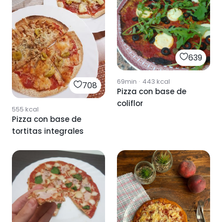
639
69min
·
443
kcal
708
Pizza con base de
coliflor
555
kcal
Pizza con base de
tortitas integrales