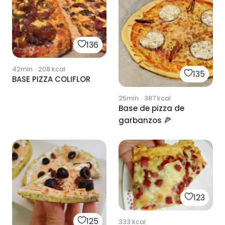
136
42min
·
208
kcal
135
BASE PIZZA COLIFLOR
25min
·
387
kcal
Base de pizza de
garbanzos 🍕
123
125
333
kcal