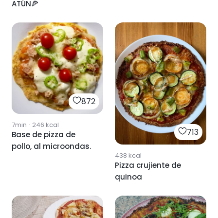
ATÚN🍕
872
7min
·
246
kcal
713
Base de pizza de
pollo, al microondas.
438
kcal
Pizza crujiente de
quinoa