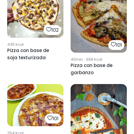
102
435
kcal
101
Pizza con base de
soja texturizada
40min
·
558
kcal
Pizza con base de
garbanzo
101
254
kcal