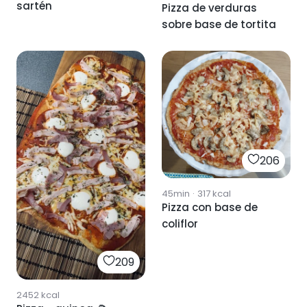
sartén
Pizza de verduras
sobre base de tortita
206
45min
·
317
kcal
Pizza con base de
coliflor
209
2452
kcal