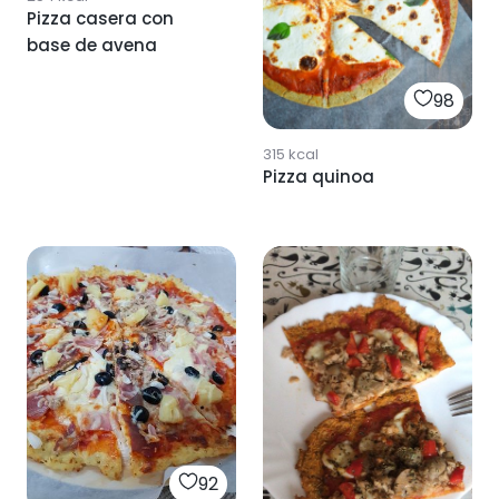
Pizza casera con
base de avena
98
315
kcal
Pizza quinoa
92