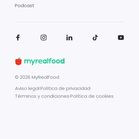
Podcast
©
2026
MyRealFood
Aviso legal
·
Política de privacidad
·
Términos y condiciones
·
Política de cookies