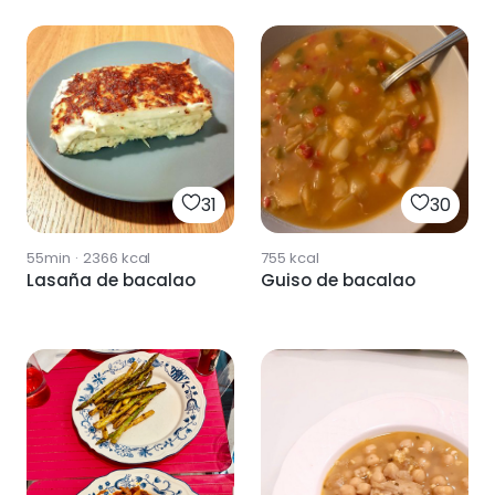
31
30
55min
·
2366
kcal
755
kcal
Lasaña de bacalao
Guiso de bacalao