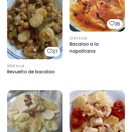
36
1243
kcal
Bacalao a la
napolitana
37
1668
kcal
Revuelto de bacalao