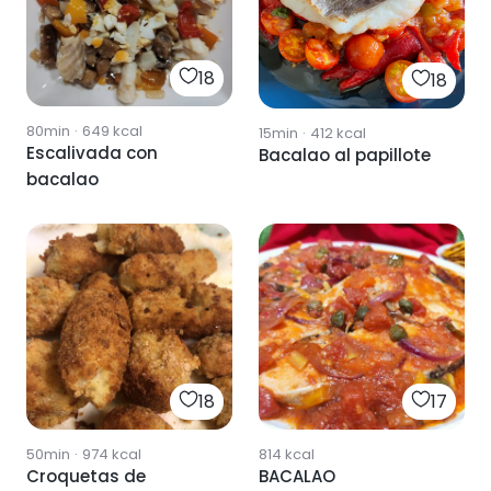
18
18
80min
·
649
kcal
15min
·
412
kcal
Escalivada con
Bacalao al papillote
bacalao
18
17
50min
·
974
kcal
814
kcal
Croquetas de
BACALAO