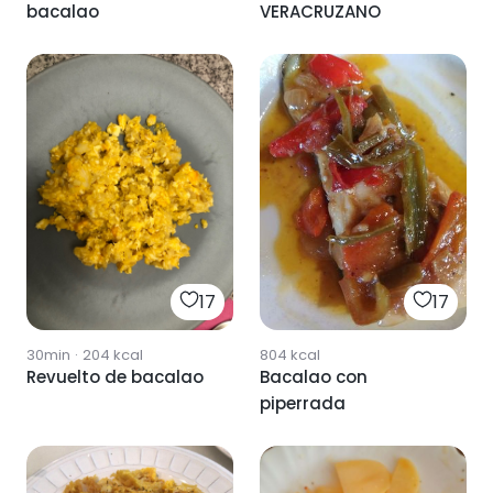
bacalao
VERACRUZANO
17
17
30min
·
204
kcal
804
kcal
Revuelto de bacalao
Bacalao con
piperrada