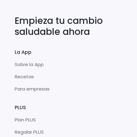
Empieza tu cambio
saludable ahora
La App
Sobre la App
Recetas
Para empresas
PLUS
Plan PLUS
Regalar PLUS