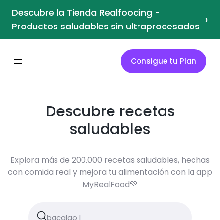
Descubre la Tienda Realfooding -
›
Productos saludables sin ultraprocesados
Consigue tu Plan
Descubre recetas
saludables
Explora más de 200.000 recetas saludables, hechas
con comida real y mejora tu alimentación con la app
MyRealFood💚