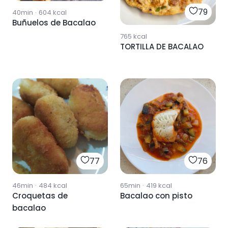
79
40min
·
604
kcal
Buñuelos de Bacalao
765
kcal
TORTILLA DE BACALAO
77
76
46min
·
484
kcal
65min
·
419
kcal
Croquetas de
Bacalao con pisto
bacalao