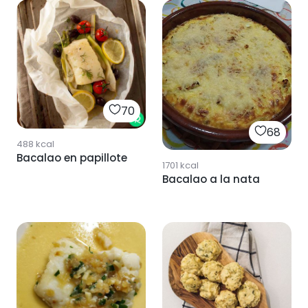
70
68
488
kcal
Bacalao en papillote
1701
kcal
Bacalao a la nata