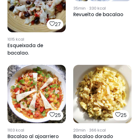
35min
·
330
kcal
Revuelto de bacalao
27
1015
kcal
Esqueixada de
bacalao.
25
25
1103
kcal
20min
·
366
kcal
Bacalao al ajoarriero
Bacalao dorado