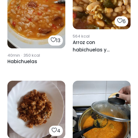
6
564
kcal
13
Arroz con
habichuelas y
40min
·
350
kcal
verduras 🫑🌶
Habichuelas
4