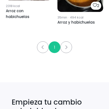
2
2318
kcal
Arroz con
habichuelas
35min
·
494
kcal
Arroz y habichuelas
1
Empieza tu cambio