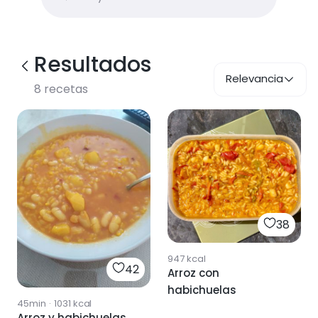
Resultados
Relevancia
8
recetas
38
947
kcal
42
Arroz con
habichuelas
45min
·
1031
kcal
Arroz y habichuelas