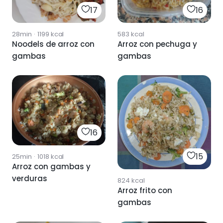
17
16
28min
·
1199
kcal
583
kcal
Noodels de arroz con
Arroz con pechuga y
gambas
gambas
16
15
25min
·
1018
kcal
Arroz con gambas y
verduras
824
kcal
Arroz frito con
gambas