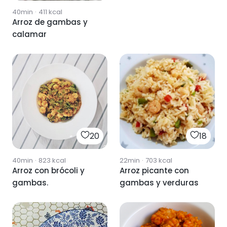
40min
·
411
kcal
Arroz de gambas y
calamar
20
18
40min
·
823
kcal
22min
·
703
kcal
Arroz con brócoli y
Arroz picante con
gambas.
gambas y verduras