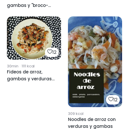
gambas y "broco-
arroz"
12
30min
·
1111
kcal
Fideos de arroz,
gambas y verduras
🥢
12
309
kcal
Noodles de arroz con
verduras y gambas