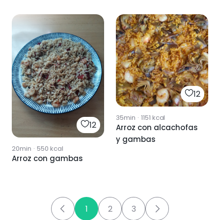
12
35min
·
1151
kcal
12
Arroz con alcachofas
y gambas
20min
·
550
kcal
Arroz con gambas
1
2
3