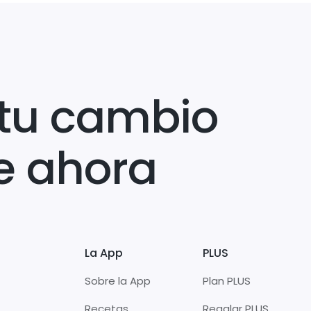
tu cambio
e ahora
La App
PLUS
Sobre la App
Plan PLUS
Recetas
Regalar PLUS