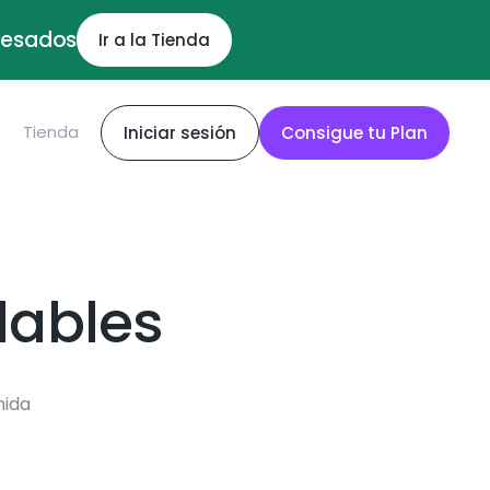
ocesados
Ir a la Tienda
S
Tienda
Iniciar sesión
Consigue tu Plan
dables
mida