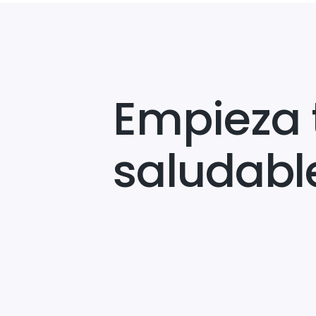
Empieza 
saludabl