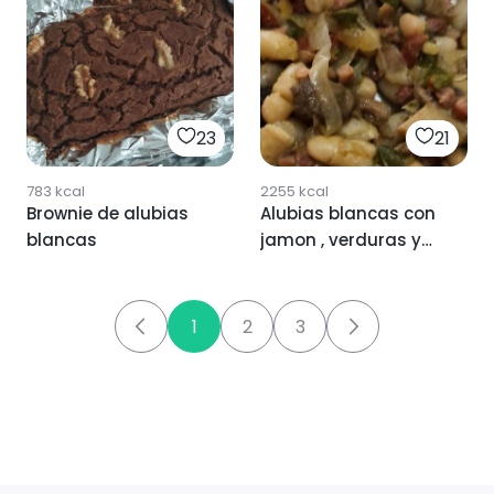
23
21
783
kcal
2255
kcal
Brownie de alubias
Alubias blancas con
blancas
jamon , verduras y
setas
1
2
3