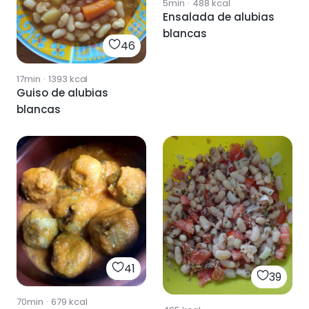
5min
·
488
kcal
Ensalada de alubias
blancas
46
17min
·
1393
kcal
Guiso de alubias
blancas
41
39
70min
·
679
kcal