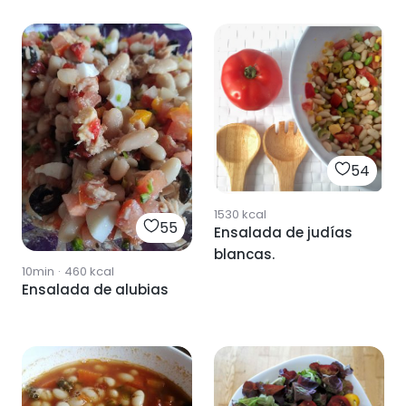
54
1530
kcal
55
Ensalada de judías
blancas.
10min
·
460
kcal
Ensalada de alubias