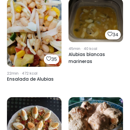
34
45min
·
40
kcal
Alubias blancas
35
marineras
22min
·
472
kcal
Ensalada de Alubias