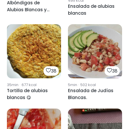
495
kcal
Albóndigas de
Ensalada de alubias
Alubias Blancas y
blancas
Brócoli 🥦
38
38
35min
·
677
kcal
5min
·
502
kcal
Tortilla de alubias
Ensalada de Judías
blancas 😋
Blancas.