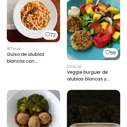
72
187
kcal
69
Guiso de alubias
blancas con
221
kcal
verduras
Veggie burguer de
alubias blancas y
berenjenas