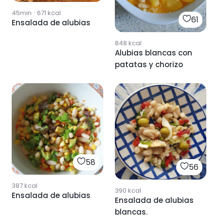
45min
·
671
kcal
61
Ensalada de alubias
848
kcal
Alubias blancas con
patatas y chorizo
58
56
387
kcal
390
kcal
Ensalada de alubias
Ensalada de alubias
blancas.