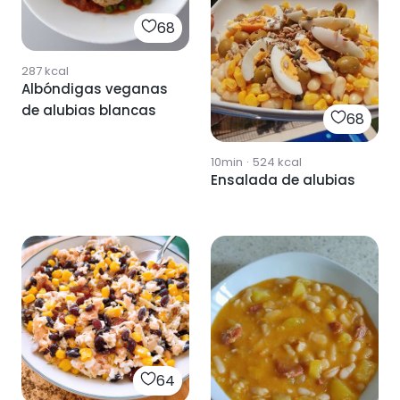
68
287
kcal
Albóndigas veganas
de alubias blancas
68
10min
·
524
kcal
Ensalada de alubias
64