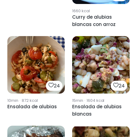
1660
kcal
Curry de alubias
blancas con arroz
24
24
10min
·
872
kcal
15min
·
1604
kcal
Ensalada de alubias
Ensalada de alubias
blancas