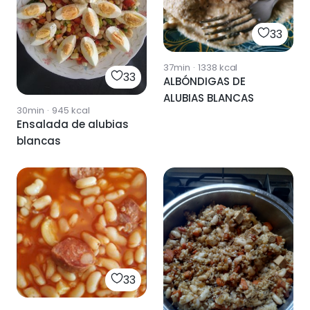
33
37min
·
1338
kcal
33
ALBÓNDIGAS DE
ALUBIAS BLANCAS
30min
·
945
kcal
Ensalada de alubias
blancas
33