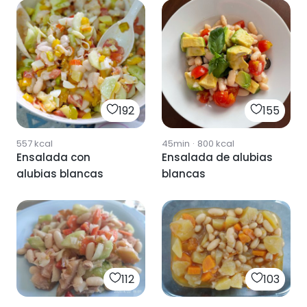
192
155
557
kcal
45min
·
800
kcal
Ensalada con
Ensalada de alubias
alubias blancas
blancas
112
103