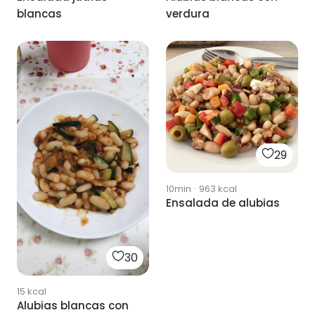
blancas
verdura
29
10min
·
963
kcal
Ensalada de alubias
30
15
kcal
Alubias blancas con