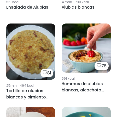
561
kcal
47min
·
780
kcal
Ensalada de Alubias
Alubias blancas
78
81
591
kcal
Hummus de alubias
25min
·
494
kcal
blancas, alcachofas
Tortilla de alubias
y pasas
blancas y pimiento
rojo