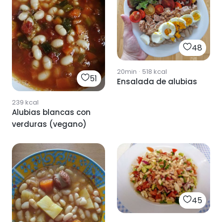
48
20min
·
518
kcal
51
Ensalada de alubias
239
kcal
Alubias blancas con
verduras (vegano)
45