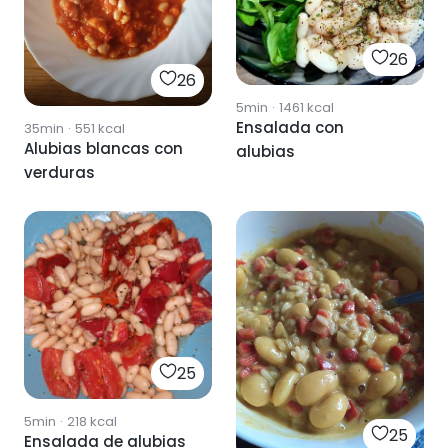
26
26
5min
·
1461
kcal
Ensalada con
35min
·
551
kcal
Alubias blancas con
alubias
verduras
25
5min
·
218
kcal
25
Ensalada de alubias