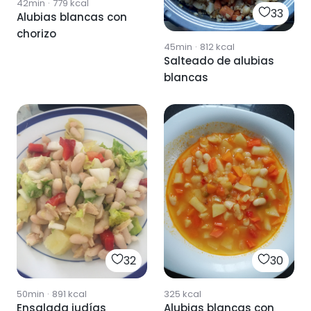
42min
·
779
kcal
33
Alubias blancas con
chorizo
45min
·
812
kcal
Salteado de alubias
blancas
32
30
50min
·
891
kcal
325
kcal
Ensalada judías
Alubias blancas con