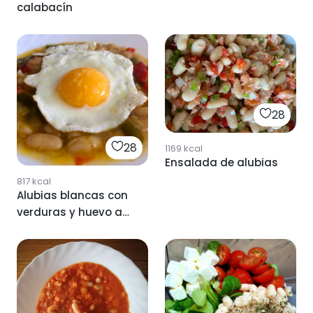
calabacín
28
28
1169
kcal
Ensalada de alubias
817
kcal
Alubias blancas con
verduras y huevo a
la plancha