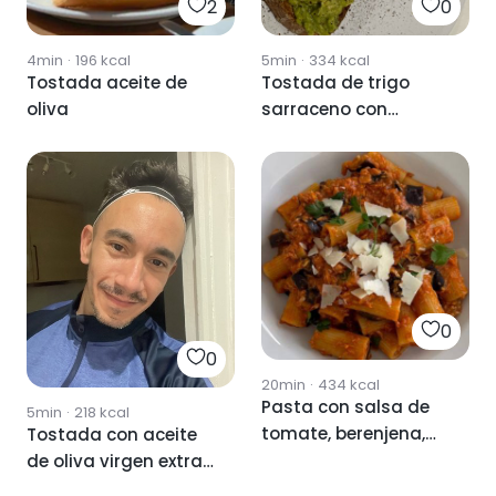
2
0
4min
·
196
kcal
5min
·
334
kcal
Tostada aceite de
Tostada de trigo
oliva
sarraceno con
aguacate y aceite de
oliva virgen extra
0
0
20min
·
434
kcal
Pasta con salsa de
5min
·
218
kcal
tomate, berenjena,
Tostada con aceite
pollo y aceite de
de oliva virgen extra
oliva virgen extra
y tomate triturado