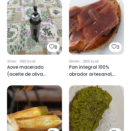
8
3
2min
·
390
kcal
10min
·
265
kcal
Aove macerado
Pan integral 100%
(aceite de oliva
obrador artesanal,
virgen extra) 🧂
aceite de oliva virgen
extra, jamón serrano