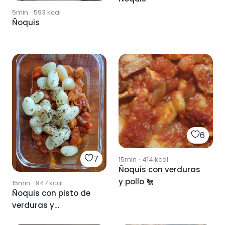
5min
·
593
kcal
Ñoquis
6
7
15min
·
414
kcal
Ñoquis con verduras
y pollo 🐔
15min
·
947
kcal
Ñoquis con pisto de
verduras y
longanizas de pollo