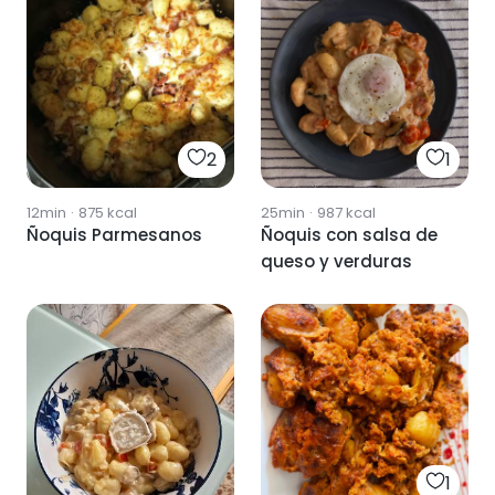
2
1
12min
·
875
kcal
25min
·
987
kcal
Ñoquis Parmesanos
Ñoquis con salsa de
queso y verduras
1