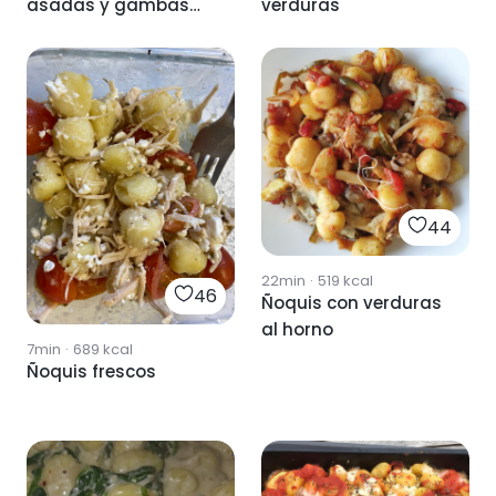
asadas y gambas
verduras
fácil
44
22min
·
519
kcal
46
Ñoquis con verduras
al horno
7min
·
689
kcal
Ñoquis frescos