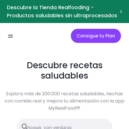
Descubre la Tienda Realfooding -
›
Productos saludables sin ultraprocesados
Consigue tu Plan
Descubre recetas
saludables
Explora más de 200.000 recetas saludables, hechas
con comida real y mejora tu alimentación con la app
MyRealFood💚