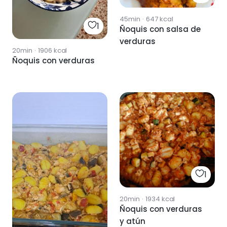
45min
·
647
kcal
1
Ñoquis con salsa de
verduras
20min
·
1906
kcal
Ñoquis con verduras
1
20min
·
1934
kcal
Ñoquis con verduras
y atún