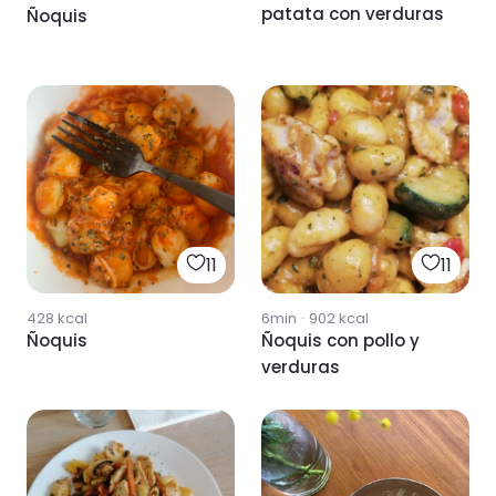
patata con verduras
Ñoquis
11
11
428
kcal
6min
·
902
kcal
Ñoquis
Ñoquis con pollo y
verduras