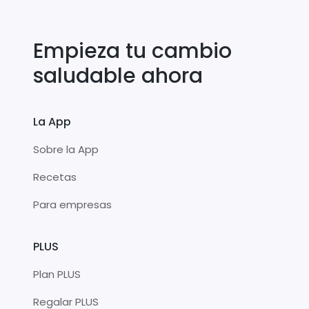
Empieza tu cambio
saludable ahora
La App
Sobre la App
Recetas
Para empresas
PLUS
Plan PLUS
Regalar PLUS