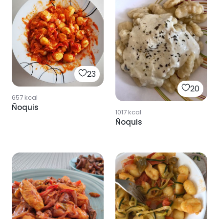
23
20
657
kcal
Ñoquis
1017
kcal
Ñoquis