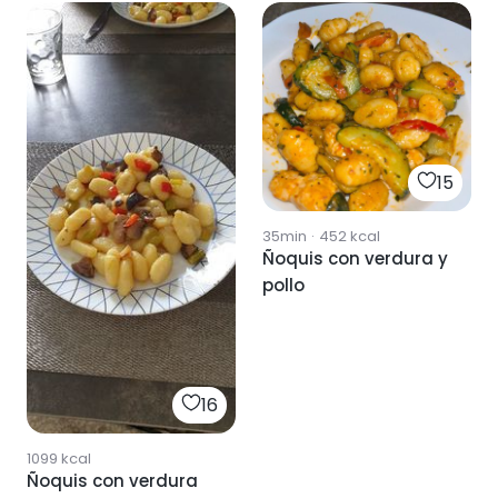
15
35min
·
452
kcal
Ñoquis con verdura y
pollo
16
1099
kcal
Ñoquis con verdura