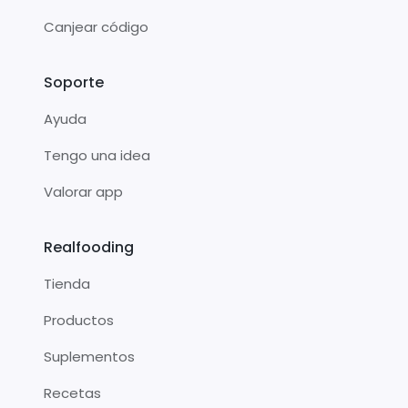
Canjear código
Soporte
Ayuda
Tengo una idea
Valorar app
Realfooding
Tienda
Productos
Suplementos
Recetas