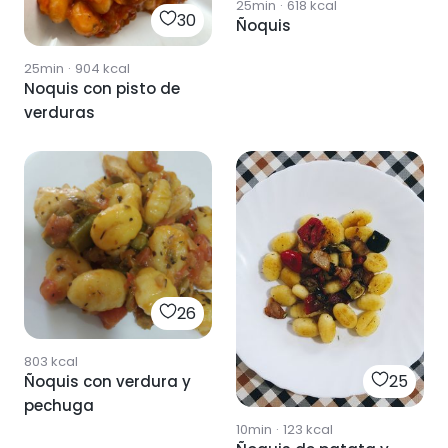
25min
·
618
kcal
30
Ñoquis
25min
·
904
kcal
Noquis con pisto de
verduras
26
803
kcal
25
Ñoquis con verdura y
pechuga
10min
·
123
kcal