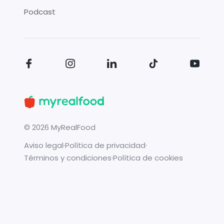
Podcast
©
2026
MyRealFood
Aviso legal
·
Política de privacidad
·
Términos y condiciones
·
Política de cookies