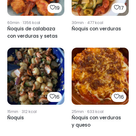
19
17
60min
·
1356
kcal
30min
·
477
kcal
Ñoquis de calabaza
Ñoquis con verduras
con verduras y setas
16
16
15min
·
312
kcal
25min
·
633
kcal
Ñoquis
Ñoquis con verduras
y queso