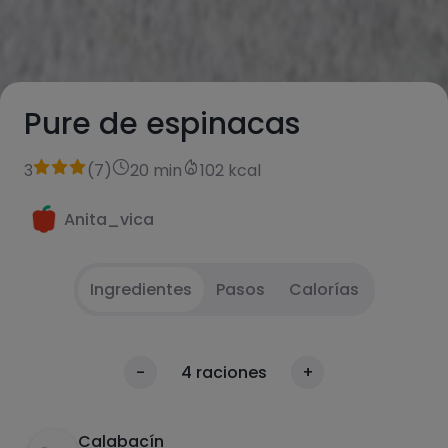
Pure de espinacas
3
(
7
)
20 min
102 kcal
Anita_vica
Ingredientes
Pasos
Calorías
Lavar cortar y cocer las verduras
1
Calorías
-
4
raciones
+
Por 100g
Batir y salpimentar
2
Calabacín