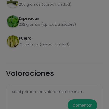
250 gramos (aprox. 1 unidad)
Espinacas
232 gramos (aprox. 2 unidades)
Puerro
Carbohidratos
Proteínas
75 gramos (aprox. 1 unidad)
Valoraciones
Grasas
Sal
Se el primero en valorar esta receta...
Comentar
Azúcares
Grasas