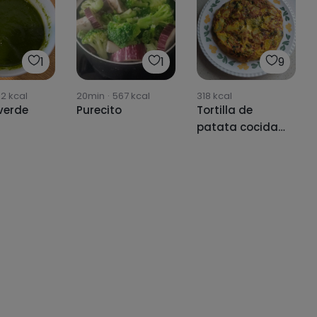
1
1
9
02
kcal
20min
·
567
kcal
318
kcal
verde
Purecito
Tortilla de
patata cocida
y acelgas