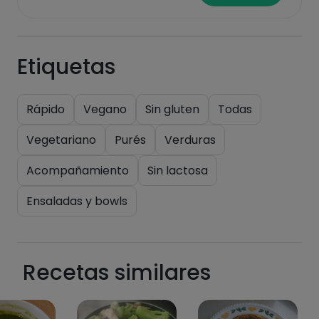
saturadas
Etiquetas
Rápido
Vegano
Sin gluten
Todas
Vegetariano
Purés
Verduras
Hazte PLUS para ver la información nutricional
Acompañamiento
Sin lactosa
de las recetas, y desbloquear muchas más
funcionalidades PLUS.
Ensaladas y bowls
Pásate al PLUS
Recetas similares