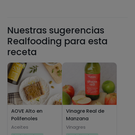
Nuestras sugerencias
Realfooding para esta
Hazte PLUS para ver la información nutricional
receta
de las recetas, y desbloquear muchas más
funcionalidades PLUS.
Pásate al PLUS
AOVE Alto en
Vinagre Real de
Polifenoles
Manzana
Aceites
Vinagres