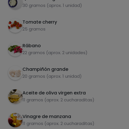
30 gramos (aprox. 1 unidad)
Tomate cherry
Carbohidratos
Proteínas
25 gramos
Rábano
22 gramos (aprox. 2 unidades)
Grasas
Sal
Champiñón grande
20 gramos (aprox. 1 unidad)
Aceite de oliva virgen extra
11 gramos (aprox. 2 cucharaditas)
Azúcares
Grasas
saturadas
Vinagre de manzana
11 gramos (aprox. 2 cucharaditas)