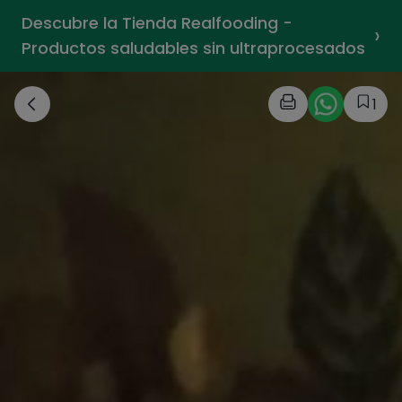
Descubre la Tienda Realfooding -
›
Productos saludables sin ultraprocesados
1