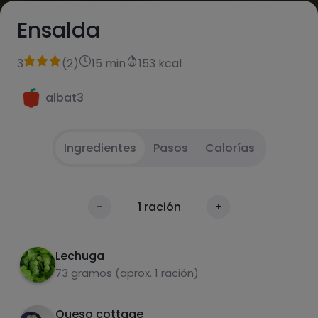
Ensalda
3
(
2
)
15 min
153 kcal
albat3
Ingredientes
Pasos
Calorías
Cortar i mezclar
1
Calorías
-
1
ración
+
Por 100g
Lechuga
73 gramos (aprox. 1 ración)
Queso cottage