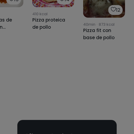
12
410
kcal
as de
Pizza proteica
40min
·
873
kcal
on
de pollo
Pizza fit con
s 🍅🧀
base de pollo