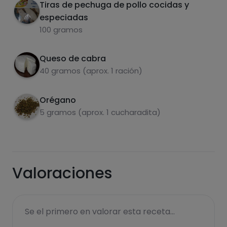
Tiras de pechuga de pollo cocidas y
cortado en trozos y lo he mezclado con las
especiadas
setas
100 gramos
Una vez están mezcladas las setas con el
3
pollo, echamos el queso de cabra (al gusto)
Queso de cabra
por encima para que se derrita con el calor y
40 gramos (aprox. 1 ración)
añadimos especias si queremos🤤
Carbohidratos
Proteínas
Orégano
5 gramos (aprox. 1 cucharadita)
Grasas
Sal
Valoraciones
Se el primero en valorar esta receta...