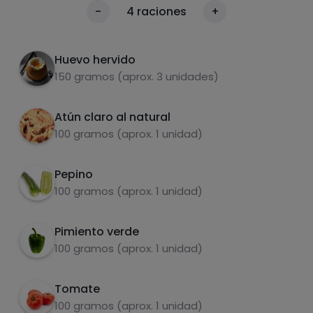
Corta todos los ingredientes en daditos.
1
Calorías
-
4
raciones
+
Por 100g
Aliñar con aceite, vinagre y sal
2
Huevo hervido
150 gramos (aprox. 3 unidades)
Atún claro al natural
100 gramos (aprox. 1 unidad)
Pepino
Carbohidratos
Proteínas
100 gramos (aprox. 1 unidad)
Pimiento verde
100 gramos (aprox. 1 unidad)
Grasas
Sal
Tomate
100 gramos (aprox. 1 unidad)