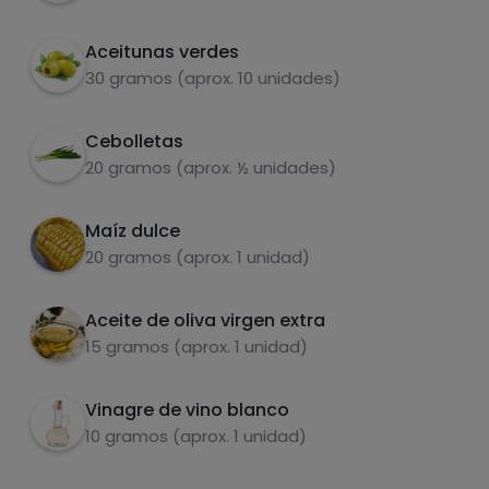
Aceitunas verdes
30 gramos (aprox. 10 unidades)
Azúcares
Grasas
saturadas
Cebolletas
20 gramos (aprox. ½ unidades)
Maíz dulce
20 gramos (aprox. 1 unidad)
Aceite de oliva virgen extra
15 gramos (aprox. 1 unidad)
Hazte PLUS para ver la información nutricional
de las recetas, y desbloquear muchas más
funcionalidades PLUS.
Vinagre de vino blanco
10 gramos (aprox. 1 unidad)
Pásate al PLUS