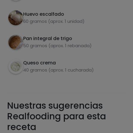
Huevo escalfado
60 gramos (aprox. 1 unidad)
Pan integral de trigo
Carbohidratos
Proteínas
50 gramos (aprox. 1 rebanada)
Queso crema
40 gramos (aprox. 1 cucharada)
Grasas
Sal
Nuestras sugerencias
Realfooding para esta
Azúcares
Grasas
receta
saturadas