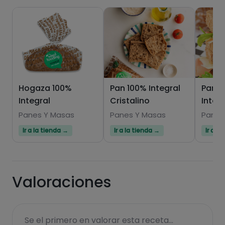
Hogaza 100%
Pan 100% Integral
Pan d
Integral
Cristalino
Integ
Hazte PLUS para ver la información nutricional
de las recetas, y desbloquear muchas más
Panes Y Masas
Panes Y Masas
Panes
funcionalidades PLUS.
Ir a la tienda →
Ir a la tienda →
Ir a l
Pásate al PLUS
Valoraciones
Se el primero en valorar esta receta...