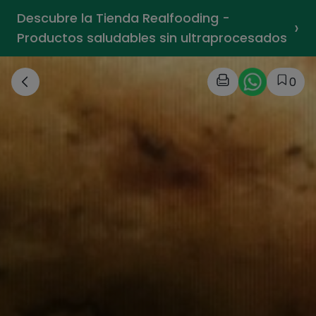
Descubre la Tienda Realfooding -
›
Productos saludables sin ultraprocesados
0