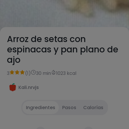
Arroz de setas con
espinacas y pan plano de
ajo
3
(
1
)
30 min
1023 kcal
Kali.nrvjs
Ingredientes
Pasos
Calorías
Start cooking the rice
1