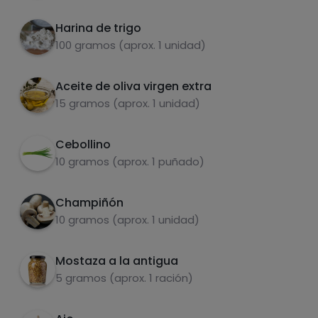
Harina de trigo
100 gramos (aprox. 1 unidad)
Azúcares
Grasas
saturadas
Aceite de oliva virgen extra
15 gramos (aprox. 1 unidad)
Cebollino
10 gramos (aprox. 1 puñado)
Champiñón
10 gramos (aprox. 1 unidad)
Hazte PLUS para ver la información nutricional
de las recetas, y desbloquear muchas más
funcionalidades PLUS.
Mostaza a la antigua
5 gramos (aprox. 1 ración)
Pásate al PLUS