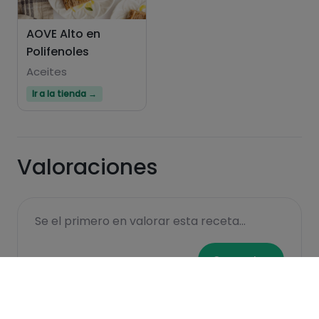
AOVE Alto en
Polifenoles
Aceites
Ir a la tienda →
Valoraciones
Se el primero en valorar esta receta...
Comentar