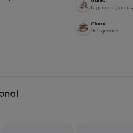
Garlic
12 gramos (aprox. 
Clams
NaN gramos
ional