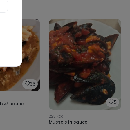
35
5
h 🦐 sauce.
228
kcal
Mussels in sauce