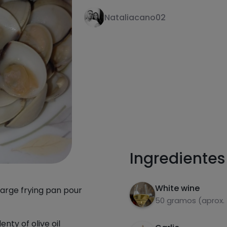
Nataliacano02
receta
Ingredientes
White wine
 large frying pan pour
50 gramos (aprox.
enty of olive oil