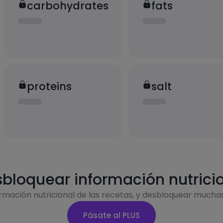
carbohydrates
fats
proteins
salt
bloquear información nutrici
ormación nutricional de las recetas, y desbloquear mucha
Pásate al PLUS