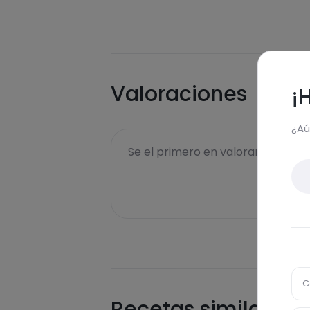
Valoraciones
¡
¿Aú
Se el primero en valorar esta rece
C
Recetas similares