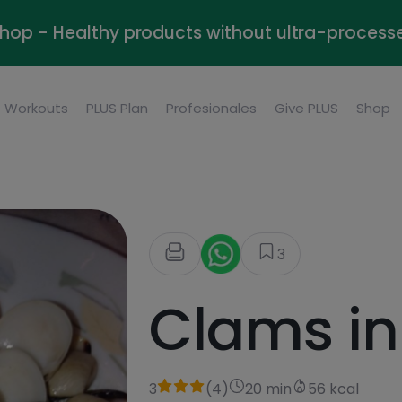
Shop - Healthy products without ultra-process
Workouts
PLUS Plan
Profesionales
Give PLUS
Shop
3
Clams in
3
(
4
)
20 min
56 kcal