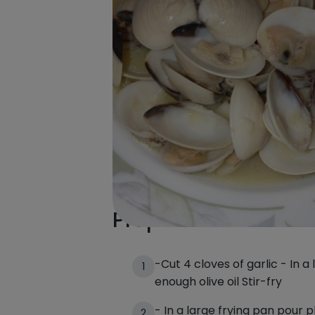
Preparación de la 
-Cut 4 cloves of garlic - In a
1
enough olive oil Stir-fry
- In a large frying pan pour pl
2