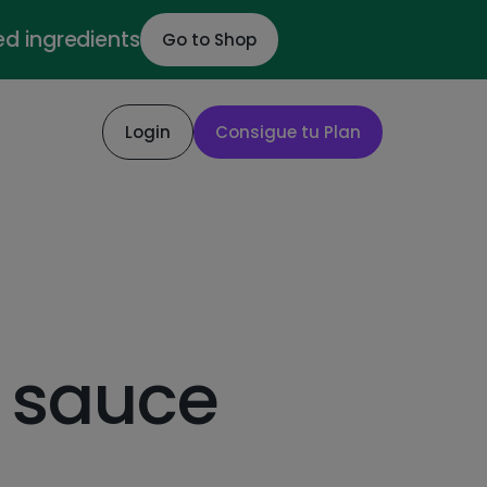
ed ingredients
Go to Shop
Login
Consigue tu Plan
 sauce