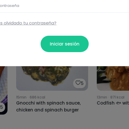
ontraseña
s olvidado tu contraseña?
Iniciar sesión
5
15min
·
686
kcal
13min
·
871
kcal
Gnocchi with spinach sauce,
Codfish 🐟 wit
5
chicken and spinach burger