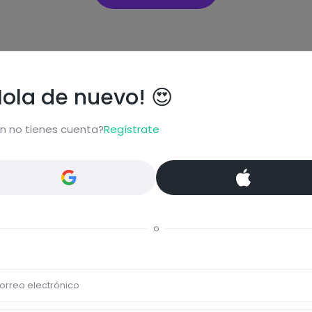
Eti
Hola de nuevo! 😍
n no tienes cuenta?
Regístrate
Quic
ta...
Comentar
o
orreo electrónico