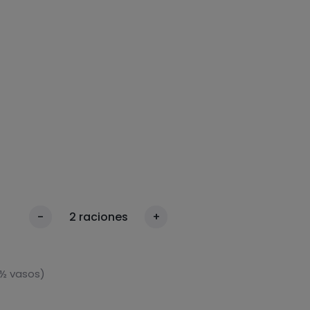
-
2
raciones
+
 ½ vasos)