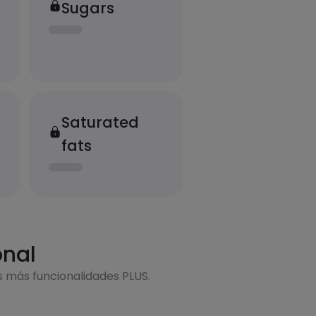
Sugars
Saturated
fats
onal
s más funcionalidades PLUS.