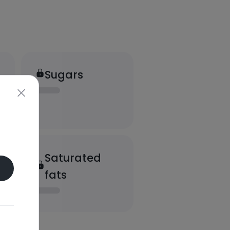
Sugars
Saturated
fats