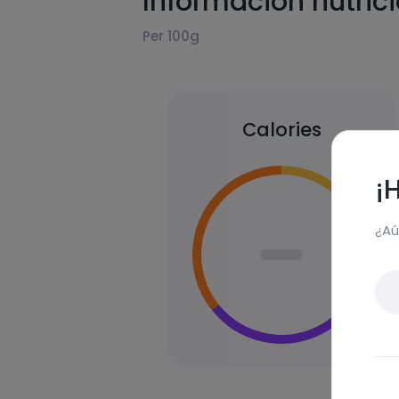
Información nutric
Per 100g
Calories
¡
¿Aú