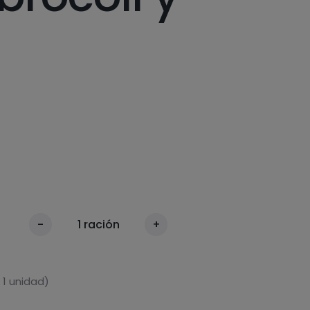
-
1
ración
+
 1 unidad)