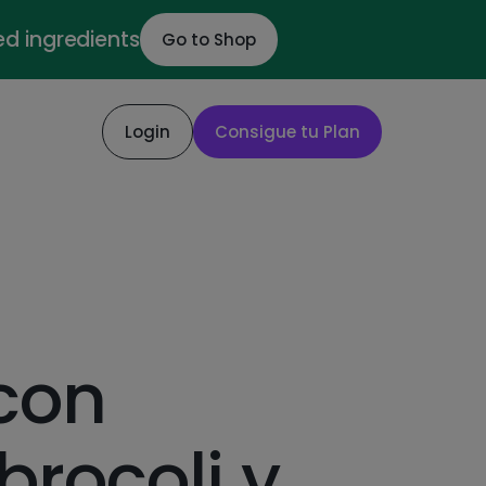
ed ingredients
Go to Shop
Login
Consigue tu Plan
con
brocoli y