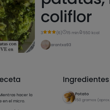
coliflor
3
(
6
)
15 min
550 kcal
arantxa93
receta
Ingredientes
Potato
 Mientras hacer la
150 gramos (aprox.
 en el micro.