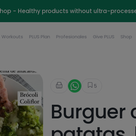
Shop - Healthy products without ultra-process
Workouts
PLUS Plan
Profesionales
Give PLUS
Shop
5
Burguer 
patatas, 