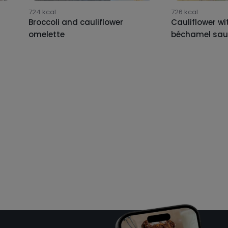
724
kcal
726
kcal
Broccoli and cauliflower
Cauliflower wi
omelette
béchamel sau
 potencial
ricional!
os a tu objetivo 🎯