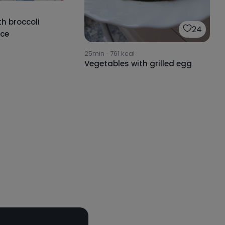
th broccoli
24
ce
25min
·
761
kcal
Vegetables with grilled egg