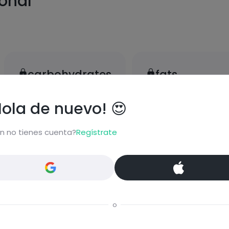
ional
carbohydrates
fats
Hola de nuevo! 😍
n no tienes cuenta?
Regístrate
proteins
salt
o