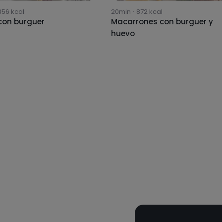
856
kcal
20min
·
872
kcal
con burguer
Macarrones con burguer y
huevo
¡Libera todo tu
con un Plan nut
Planes nutricionales adaptad