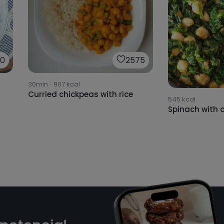
0
2575
30min
·
907
kcal
Curried chickpeas with rice
545
kcal
Spinach with 