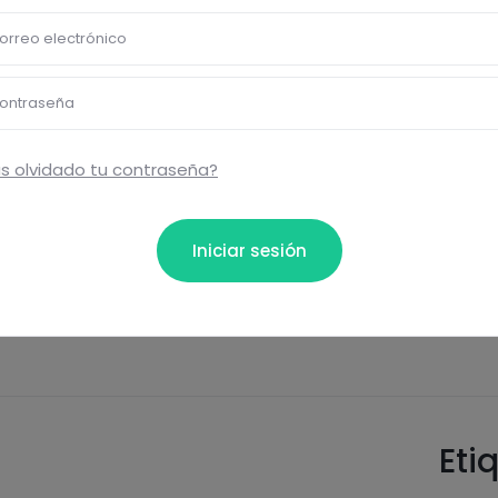
proteins
salt
orreo electrónico
ontraseña
s olvidado tu contraseña?
bloquear información nutrici
ormación nutricional de las recetas, y desbloquear mucha
Iniciar sesión
Pásate al PLUS
Eti