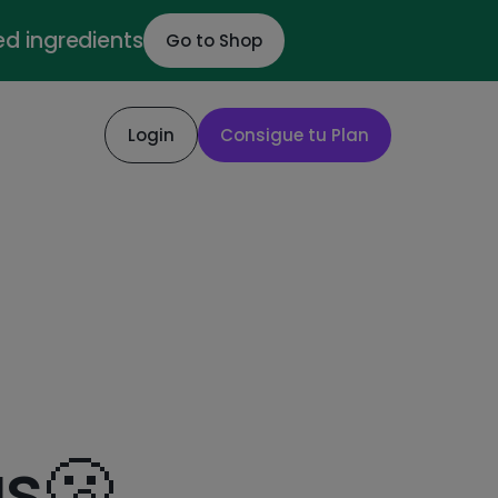
ed ingredients
Go to Shop
Login
Consigue tu Plan
s🫢