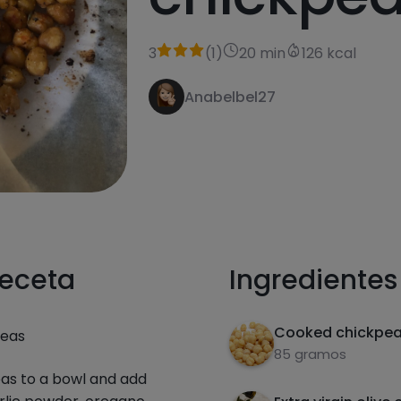
3
(
1
)
20 min
126 kcal
Anabelbel27
receta
Ingredientes
Cooked chickpe
peas
85 gramos
as to a bowl and add