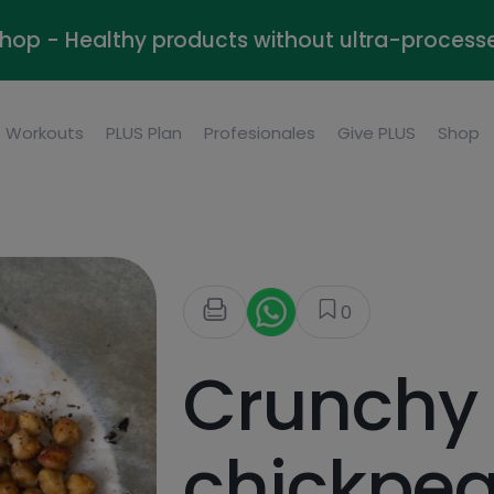
Shop - Healthy products without ultra-process
Workouts
PLUS Plan
Profesionales
Give PLUS
Shop
0
Crunchy
chickpea