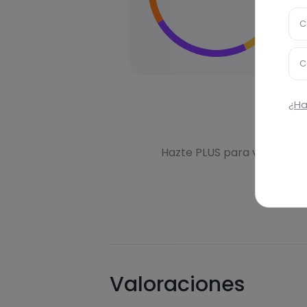
C
C
¿Ha
Des
Hazte PLUS para ver la inf
Valoraciones