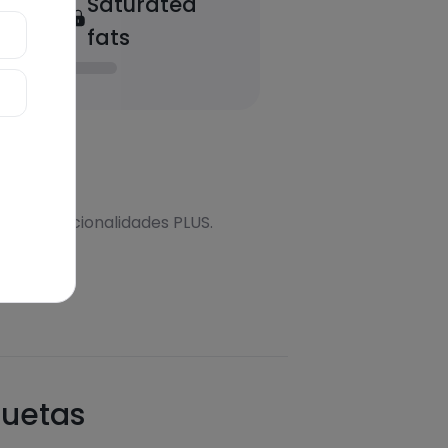
Saturated
fats
onal
s más funcionalidades PLUS.
quetas