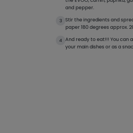
the EVOO, cumin, paprika, ga
and pepper.
Stir the ingredients and spr
3
paper 180 degrees approx. 2
And ready to eat!!! You can
4
your main dishes or as a snac