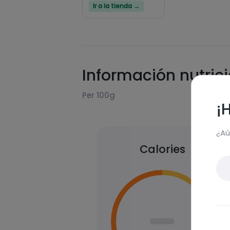
Ir a la tienda →
Información nutric
Per 100g
¡
¿Aú
Calories