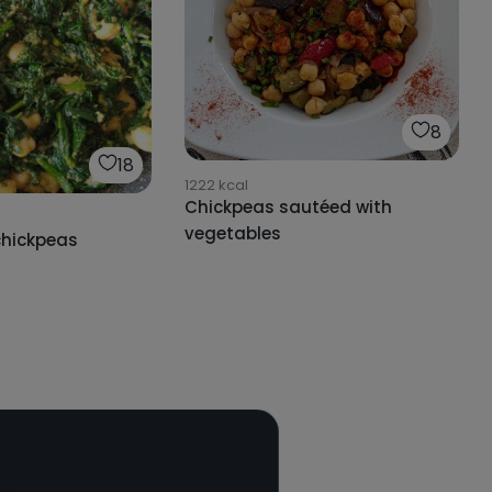
8
18
1222
kcal
Chickpeas sautéed with
vegetables
chickpeas