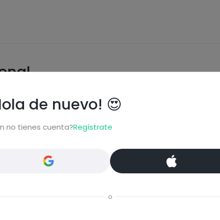
ional
Hola de nuevo! 😍
n no tienes cuenta?
Regístrate
carbohydrates
fats
o