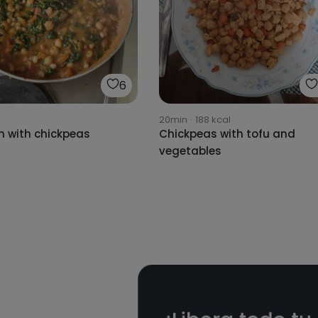
6
20min
·
188
kcal
h with chickpeas
Chickpeas with tofu and
vegetables