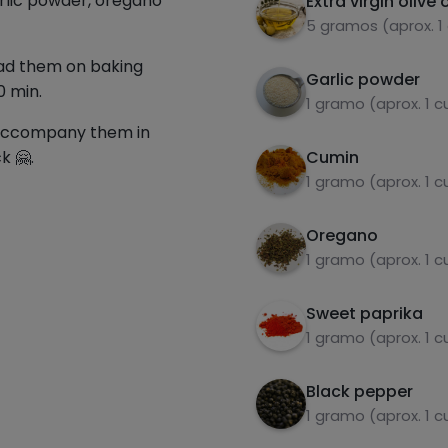
rlic powder, oregano
Extra virgin olive o
5 gramos (aprox. 1
ead them on baking
Garlic powder
0 min.
1 gramo (aprox. 1 
 accompany them in
k 🤗.
Cumin
1 gramo (aprox. 1 
Oregano
1 gramo (aprox. 1 
Sweet paprika
1 gramo (aprox. 1 
Black pepper
1 gramo (aprox. 1 