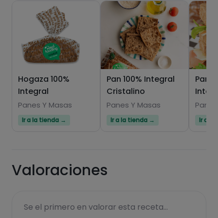
Hogaza 100%
Pan 100% Integral
Pan d
Integral
Cristalino
Integ
Panes Y Masas
Panes Y Masas
Panes
Hazte PLUS para ver la información nutricional
Ir a la tienda →
Ir a la tienda →
Ir a l
de las recetas, y desbloquear muchas más
funcionalidades PLUS.
Pásate al PLUS
Valoraciones
Se el primero en valorar esta receta...