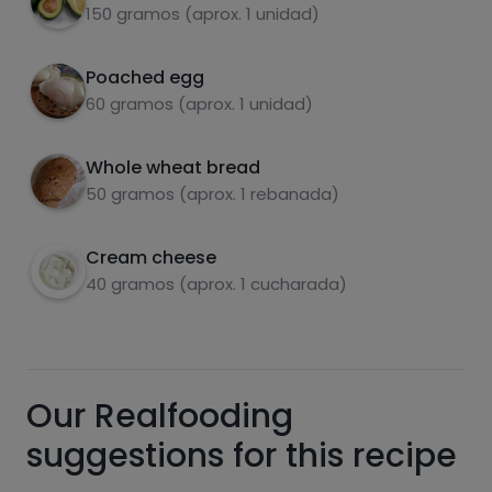
150 gramos (aprox. 1 unidad)
Poached egg
60 gramos (aprox. 1 unidad)
Whole wheat bread
carbohydrates
proteins
50 gramos (aprox. 1 rebanada)
Cream cheese
40 gramos (aprox. 1 cucharada)
fats
salt
Our Realfooding
suggestions for this recipe
Sugars
Saturated fats