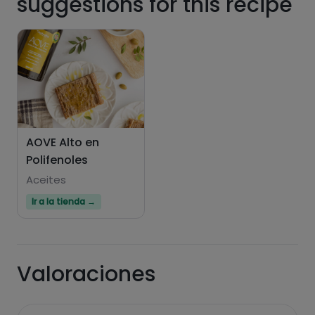
suggestions for this recipe
Hazte PLUS para ver la información nutricional
AOVE Alto en
de las recetas, y desbloquear muchas más
Polifenoles
funcionalidades PLUS.
Aceites
Pásate al PLUS
Ir a la tienda →
Valoraciones