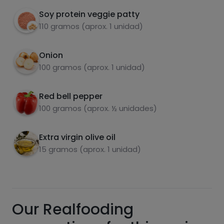
at least 6 minutes.
Soy protein veggie patty
When the hamburger is finished cooking,
3
110 gramos (aprox. 1 unidad)
serve it with the vegetables.
Onion
carbohydrates
proteins
100 gramos (aprox. 1 unidad)
Red bell pepper
100 gramos (aprox. ½ unidades)
fats
salt
Extra virgin olive oil
15 gramos (aprox. 1 unidad)
Sugars
Saturated fats
Our Realfooding