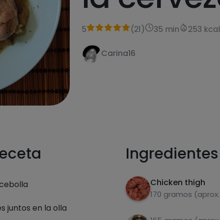
5
(
21
)
35 min
253 kca
Carina16
receta
Ingredientes
Chicken thigh
cebolla
170 gramos (aprox. 
 juntos en la olla