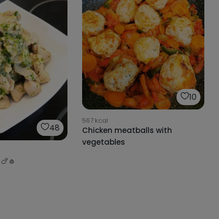
10
567
kcal
48
Chicken meatballs with
vegetables
 🍗🧄