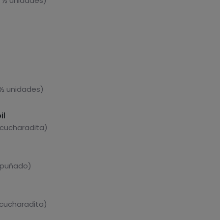
. ½ unidades)
 ½ unidades)
il
 cucharadita)
1 puñado)
 cucharadita)