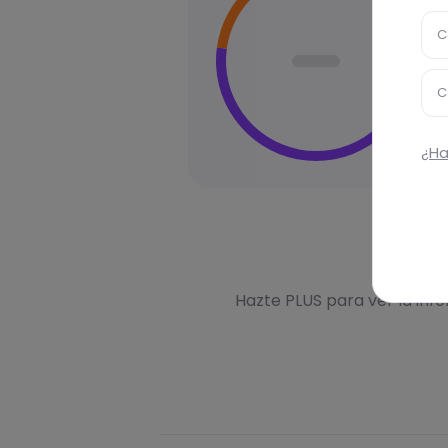
C
C
¿Ha
Des
Hazte PLUS para ver la inf