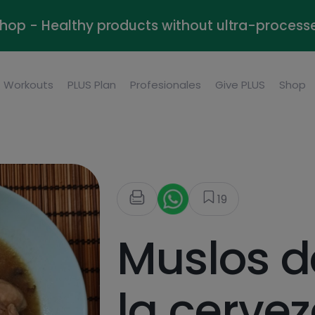
Shop - Healthy products without ultra-process
Workouts
PLUS Plan
Profesionales
Give PLUS
Shop
19
Muslos d
la cerve