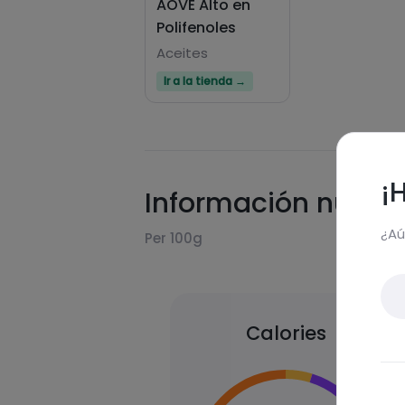
AOVE Alto en
Polifenoles
Aceites
Ir a la tienda →
¡
Información nutric
¿Aú
Per 100g
Calories