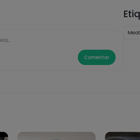
Eti
Mea
ta...
Comentar