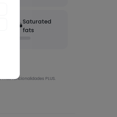
Saturated
fats
onal
s más funcionalidades PLUS.