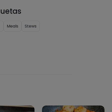
quetas
t
Meals
Stews