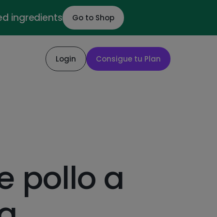
ed ingredients
Go to Shop
Login
Consigue tu Plan
e pollo a
za