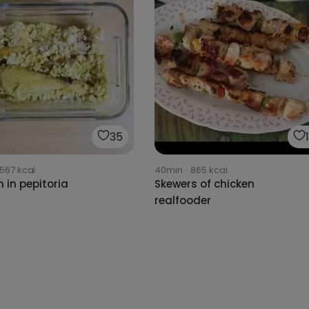
35
1567
kcal
40min
·
865
kcal
 in pepitoria
Skewers of chicken
realfooder