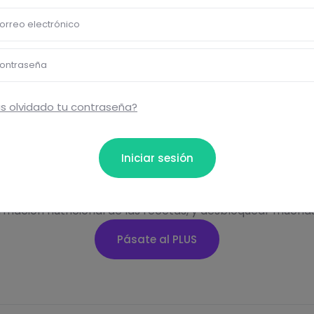
orreo electrónico
proteins
salt
ontraseña
s olvidado tu contraseña?
Iniciar sesión
bloquear información nutrici
ormación nutricional de las recetas, y desbloquear mucha
Pásate al PLUS