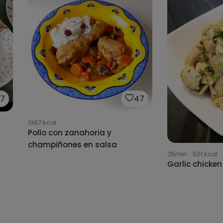
17
47
1397
kcal
Pollo con zanahoria y
champiñones en salsa
35min
·
501
kcal
Garlic chicken