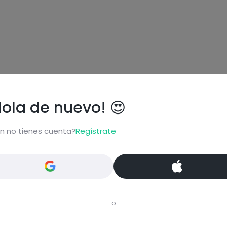
Hola de nuevo! 😍
ional
n no tienes cuenta?
Regístrate
carbohydrates
fats
o